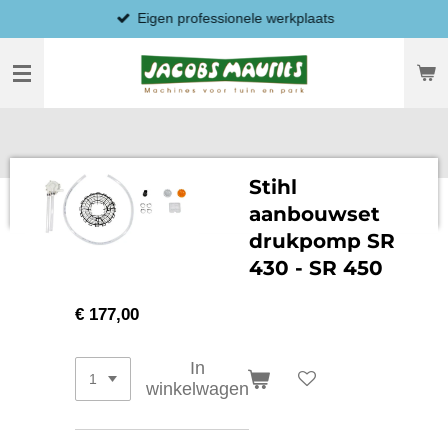
Eigen professionele werkplaats
Ga
direct
naar
de
hoofdinhoud
Stihl
aanbouwset
drukpomp SR
430 - SR 450
€ 177,00
In
winkelwagen