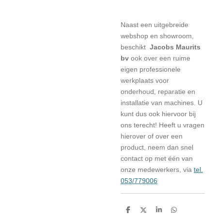
Naast een uitgebreide
webshop en showroom,
beschikt
Jacobs Maurits
bv
ook over een ruime
eigen professionele
werkplaats voor
onderhoud, reparatie en
installatie van machines. U
kunt dus ook hiervoor bij
ons terecht! Heeft u vragen
hierover of over een
product, neem dan snel
contact op met één van
onze medewerkers, via
tel.
053/779006
D
D
S
D