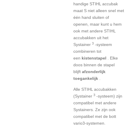
handige STIHL accubak
maat S niet alleen snel met
één hand sluiten of
openen, maar kunt u hem
ook met andere STIHL
accubakken uit het
3
Systainer
-systeem
combineren tot
een
kistenstapel
.
Elke
doos binnen de stapel
blijft
afzonderlijk
toegankelijk
.
Alle STIHL accubakken
3
(Systainer
-systeem) zijn
compatibel met andere
Systainers.
Ze zijn ook
compatibel met de bott
vario3-systemen.