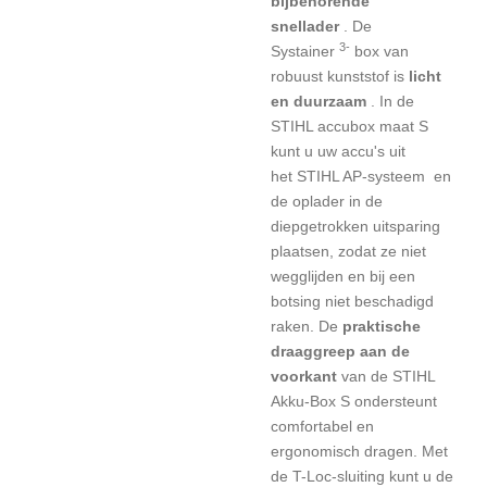
bijbehorende
snellader
.
De
3-
Systainer
box van
robuust kunststof is
licht
en duurzaam
.
In de
STIHL accubox maat S
kunt u uw accu's uit
het
STIHL AP-systeem
en
de oplader in de
diepgetrokken uitsparing
plaatsen, zodat ze niet
wegglijden en bij een
botsing niet beschadigd
raken.
De
praktische
draaggreep aan de
voorkant
van de STIHL
Akku-Box S ondersteunt
comfortabel en
ergonomisch dragen.
Met
de T-Loc-sluiting kunt u de