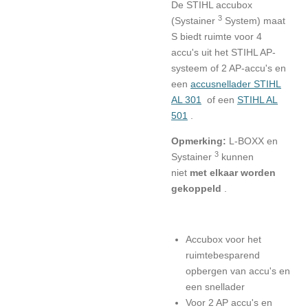
De STIHL accubox
3
(Systainer
System) maat
S biedt ruimte voor 4
accu's uit het STIHL AP-
systeem of 2 AP-accu's en
een
accusnellader STIHL
AL 301
of een
STIHL AL
501
.
Opmerking:
L-BOXX en
3
Systainer
kunnen
niet
met elkaar worden
gekoppeld
.
Accubox voor het
ruimtebesparend
opbergen van accu's en
een snellader
Voor 2 AP accu's en