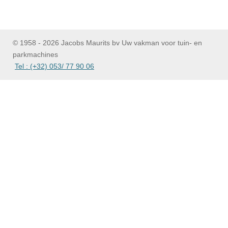
e
e
h
e
l
e
a
l
e
l
r
e
n
e
n
© 1958 - 2026 Jacobs Maurits bv Uw vakman voor tuin- en
parkmachines
Tel : (+32) 053/ 77 90 06