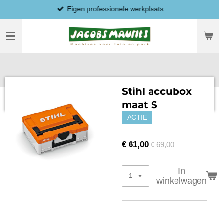
Eigen professionele werkplaats
Ga
direct
naar
de
hoofdinhoud
Stihl accubox
maat S
ACTIE
€ 61,00
€ 69,00
In
winkelwagen