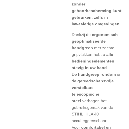
zonder
gehoorbescherming kunt
gebruiken, zelfs in
lawaaierige omgevingen
.
Dankzij de
ergonomisch
geoptimaliseerde
handgreep
met zachte
gripvlakken hebt u
alle
bedieningselementen
stevig in uw hand
.
De
handgreep rondom
en
de
gereedschapsvrije
verstelbare
telescopische
steel
verhogen het
gebruiksgemak van de
STIHL HLA 40
accuheggenschaar.
Voor
comfortabel en