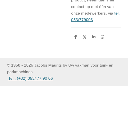
product, neem dan snel
contact op met één van
onze medewerkers, via
tel.
053/779006
D
D
S
D
e
e
h
e
l
e
a
l
e
l
r
e
n
e
n
© 1958 - 2026 Jacobs Maurits bv Uw vakman voor tuin- en
parkmachines
Tel : (+32) 053/ 77 90 06