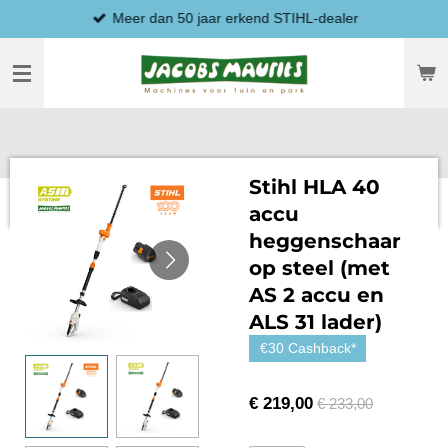
Meer dan 50 jaar erkend STIHL-dealer
Ga
direct
naar
de
hoofdinhoud
Stihl HLA 40
accu
heggenschaar
op steel (met
AS 2 accu en
ALS 31 lader)
€30 Cashback*
€ 219,00
€ 233,00