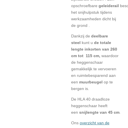
opschroefbare
geleiderail
bes
het snijhulpstuk tijdens
werkzaamheden dicht bij
de grond
.
Dankzij de
deelbare
steel
kunt u
de totale
lengte inkorten van 260
cm tot 115 cm,
waardoor
de heggenschaar
gemakkelijk te vervoeren
en ruimtebesparend aan
een
muurbeugel
op te
bergen is.
De HLA 40 draadloze
heggenschaar heeft
een
snijlengte van 45 cm
.
Ons
overzicht van de