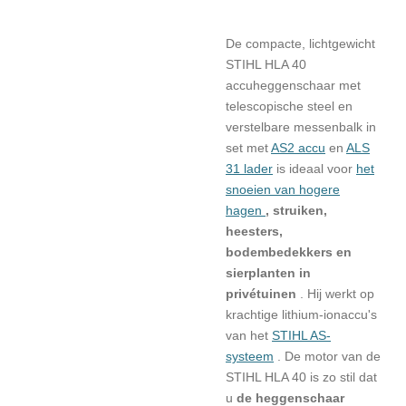
De compacte, lichtgewicht
STIHL HLA 40
accuheggenschaar met
telescopische steel en
verstelbare messenbalk in
set met
AS2 accu
en
ALS
31 lader
is ideaal voor
het
snoeien van hogere
hagen
, struiken,
heesters,
bodembedekkers en
sierplanten in
privétuinen
. Hij werkt op
krachtige lithium-ionaccu's
van het
STIHL AS-
systeem
. De motor van de
STIHL HLA 40 is zo stil dat
u
de heggenschaar