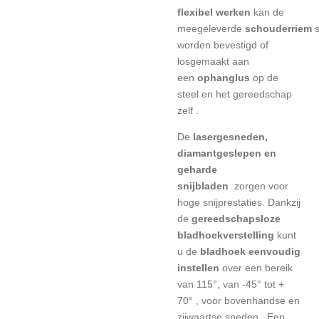
flexibel werken
kan de
meegeleverde
schouderriem
worden bevestigd of
losgemaakt aan
een
ophanglus
op de
steel en het gereedschap
zelf .
De
lasergesneden,
diamantgeslepen en
geharde
snijbladen
zorgen voor
hoge snijprestaties. Dankzij
de
gereedschapsloze
bladhoekverstelling
kunt
u de
bladhoek
eenvoudig
instellen
over een bereik
van 115°, van -45° tot +
70° , voor bovenhandse en
zijwaartse sneden . Een