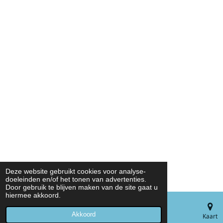
Deze website gebruikt cookies voor analyse-
doeleinden en/of het tonen van advertenties.
Door gebruik te blijven maken van de site gaat u
hiermee akkoord.
Akkoord
E-mailadres
Telefoonnummer
Kaart