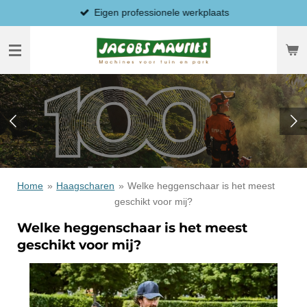
Eigen professionele werkplaats
Ga
direct
naar
de
hoofdinhoud
Home
»
Haagscharen
»
Welke heggenschaar is het meest
geschikt voor mij?
Welke heggenschaar is het meest
geschikt voor mij?