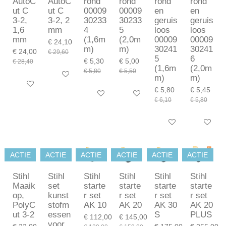
AutoC
AutoC
rond
rond
rond
rond
ut C
ut C
00009
00009
en
en
3-2,
3-2, 2
30233
30233
geruis
geruis
1,6
mm
4
5
loos
loos
mm
(1,6m
(2,0m
00009
00009
€ 24,10
m)
m)
30241
30241
€ 24,00
€ 29,60
5
6
€ 5,30
€ 5,00
€ 28,40
(1,6m
(2,0m
€ 5,80
€ 5,50
In winkelwagen
m)
m)
In winkelwagen
€ 5,80
€ 5,45
In winkelwagen
In winkelwagen
€ 6,10
€ 5,80
In winkelwagen
In winkel
ACTIE
ACTIE
ACTIE
ACTIE
ACTIE
ACTIE
Stihl
Stihl
Stihl
Stihl
Stihl
Stihl
Maaik
set
starte
starte
starte
starte
op,
kunst
r set
r set
r set
r set
PolyC
stofm
AK 10
AK 20
AK 30
AK 20
ut 3-2
essen
S
PLUS
€ 112,00
€ 145,00
voor