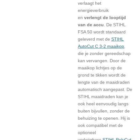
verlaagt het
energieverbruik
en
verlengt de looptijd
van de accu
. De STIHL
FSA 50 wordt standaard
geleverd met de
STIHL
AutoCut C 3-2 maaikop
,
die je zonder gereedschap
kan vervangen. Door de
maaikop lichtjes op de
grond te tikken wordt de
lengte van de maaidraden
automatisch aangepast. De
STIHL maaidraden kan je
ook heel eenvoudig langs
buiten bijvullen, zonder de
behuizing te openen. Hij is
ook compatibel met de
optioneel
verkrijgbare
STIHL PolyCut