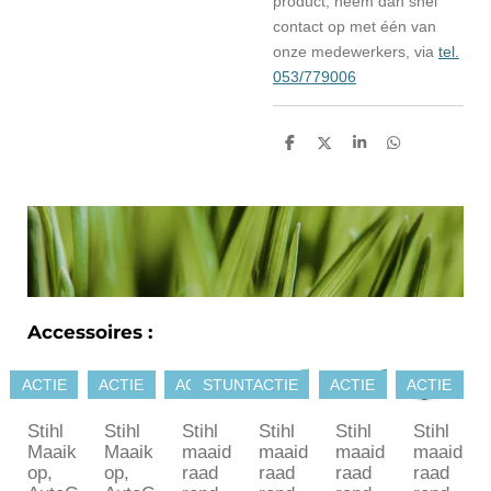
product, neem dan snel
contact op met één van
onze medewerkers, via
tel.
053/779006
D
D
S
D
e
e
h
e
l
e
a
l
e
l
r
e
n
e
n
Accessoires :
ACTIE
ACTIE
ACTIE
STUNTACTIE
ACTIE
ACTIE
Stihl
Stihl
Stihl
Stihl
Stihl
Stihl
Maaik
Maaik
maaid
maaid
maaid
maaid
op,
op,
raad
raad
raad
raad