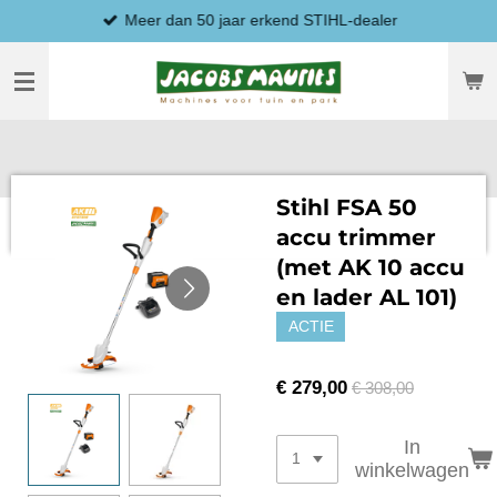
Meer dan 50 jaar erkend STIHL-dealer
Ga
direct
naar
de
hoofdinhoud
Stihl FSA 50
accu trimmer
(met AK 10 accu
en lader AL 101)
ACTIE
€ 279,00
€ 308,00
In
winkelwagen