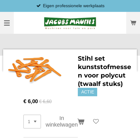
Eigen professionele werkplaats
Ga
direct
naar
de
hoofdinhoud
Stihl set
kunststofmesse
n voor polycut
(twaalf stuks)
ACTIE
€ 6,00
€ 6,60
In
winkelwagen