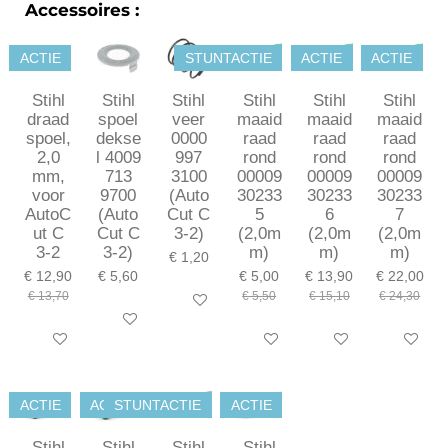
Accessoires :
u
l
ACTIE
STUNTACTIE
ACTIE
ACTIE
l
s
Stihl
Stihl
Stihl
Stihl
Stihl
Stihl
c
draad
spoel
veer
maaid
maaid
maaid
r
spoel,
dekse
0000
raad
raad
raad
e
2,0
l 4009
997
rond
rond
rond
mm,
713
3100
00009
00009
00009
e
voor
9700
(Auto
30233
30233
30233
n
AutoC
(Auto
Cut C
5
6
7
ut C
Cut C
3-2)
(2,0m
(2,0m
(2,0m
3-2
3-2)
m)
m)
m)
€ 1,20
€ 12,90
€ 5,60
€ 5,00
€ 13,90
€ 22,00
€ 13,70
€ 5,50
€ 15,10
€ 24,30
In winkelwagen
In winkelwagen
In winkelwagen
In winkelwagen
In winkelwagen
In winkel
ACTIE
ACTIE
STUNTACTIE
ACTIE
Stihl
Stihl
Stihl
Stihl