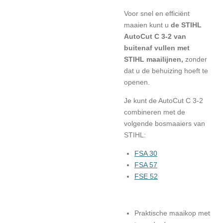
Voor snel en efficiënt
maaien kunt u
de STIHL
AutoCut C 3-2 van
buitenaf vullen met
STIHL maailijnen,
zonder
dat u de behuizing hoeft te
openen.
Je kunt de AutoCut C 3-2
combineren met de
volgende bosmaaiers van
STIHL:
FSA 30
FSA 57
FSE 52
Praktische maaikop met