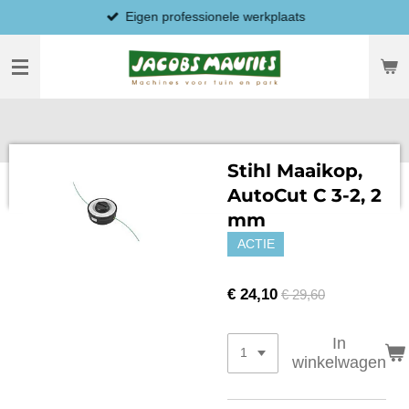
Eigen professionele werkplaats
Ga
direct
naar
de
hoofdinhoud
Stihl Maaikop,
AutoCut C 3-2, 2
mm
ACTIE
€ 24,10
€ 29,60
In
winkelwagen