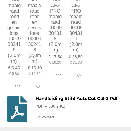
maaid
maaid
CF3
CF3
raad
raad
PRO
PRO
rond
rond
maaid
maaid
en
en
raad
raad
geruis
geruis
00009
00009
loos
loos
30431
30431
00009
00009
8
9
30241
30241
(2,0m
(2,0m
6
8
m)
m)
(2,0m
(2,0m
€ 17,50
€ 28,50
m)
m)
€ 19,20
€ 31,30
€ 5,45
€ 15,10
€ 5,80
€ 19,70
In winkelwagen
In winkelwagen
In winkelwagen
In winkelwagen
Handleiding Stihl AutoCut C 3-2 Pdf
PDF – 586,2 KB
Download