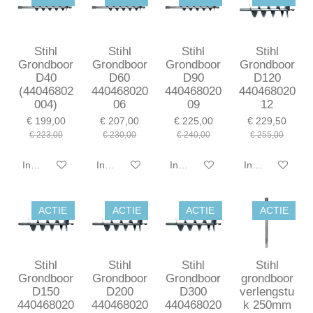
Stihl
Stihl
Stihl
Stihl
Grondboor
Grondboor
Grondboor
Grondboor
D40
D60
D90
D120
(44046802
440468020
440468020
440468020
004)
06
09
12
€ 199,00
€ 207,00
€ 225,00
€ 229,50
€ 223,00
€ 230,00
€ 240,00
€ 255,00
In winkelwagen
In winkelwagen
In winkelwagen
In winkelwagen
ACTIE
ACTIE
ACTIE
ACTIE
Stihl
Stihl
Stihl
Stihl
Grondboor
Grondboor
Grondboor
grondboor
D150
D200
D300
verlengstu
440468020
440468020
440468020
k 250mm