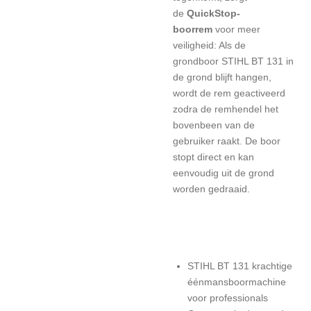
de
QuickStop-
boorrem
voor meer
veiligheid: Als de
grondboor STIHL BT 131 in
de grond blijft hangen,
wordt de rem geactiveerd
zodra de remhendel het
bovenbeen van de
gebruiker raakt. De boor
stopt direct en kan
eenvoudig uit de grond
worden gedraaid.
STIHL BT 131 krachtige
éénmansboormachine
voor professionals