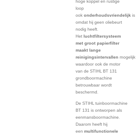
hoge koppel en rustige
loop
ook
onderhoudsvriendelijk
is
omdat hij geen oliebeurt
nodig heeft.
Het
luchtfiltersysteem
met groot papierfilter
maakt
lange
reinigingsintervallen
mogelijk
waardoor ook de motor
van de STIHL BT 131
grondboormachine
betrouwbaar wordt
beschermd.
De STIHL tuinboormachine
BT 131 is ontworpen als
eenmansboormachine.
Daarom heeft hij
een
multifunctionele