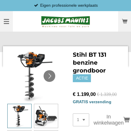
Eigen professionele werkplaats
Ga
direct
naar
de
hoofdinhoud
Stihl BT 131
benzine
grondboor
ACTIE
€ 1.199,00
€ 1.339,00
GRATIS verzending
In
winkelwagen