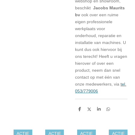
webshop en showroom,
beschikt
Jacobs Maurits
bv
ook over een ruime
eigen professionele
werkplaats voor
onderhoud, reparatie en
installatie van machines. U
kunt dus ook hiervoor bij
ons terecht! Heeft u vragen
hierover of over een
product, neem dan snel
contact op met één van
onze medewerkers, via
tel.
053/779006
D
D
S
D
e
e
h
e
l
e
a
l
e
l
r
e
n
e
n
ACTIE
ACTIE
ACTIE
ACTIE