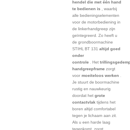
hendel die met één hand
te bedienen is
, waarbij
alle bedieningselementen
voor de motorbediening in
de linkerhandgreep zijn
geïntegreerd. Zo heeft u
de grondboormachine
STIHL BT 131
altijd goed
onder
controle
.
Het
trillingsgedem
handgreepframe
zorgt
voor
moeiteloos werken
.
Je stuurt de boormachine
rustig en nauwkeurig
doordat het
grote
contactvlak
tijdens het
boren altijd comfortabel
tegen je lichaam aan zit.
Als u een harde laag
tegenkomt, zorgt