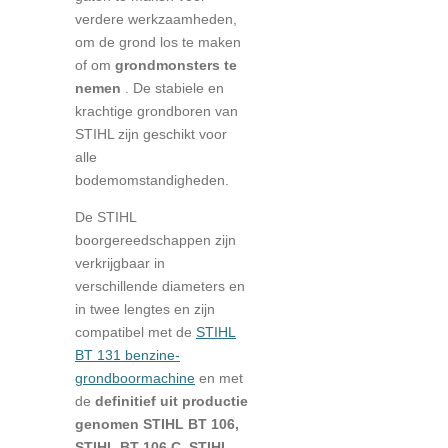
verdere werkzaamheden,
om de grond los te maken
of om
grondmonsters te
nemen
. De stabiele en
krachtige grondboren van
STIHL zijn geschikt voor
alle
bodemomstandigheden.
De STIHL
boorgereedschappen zijn
verkrijgbaar in
verschillende diameters en
in twee lengtes en zijn
compatibel met de
STIHL
BT 131 benzine-
grondboormachine
en met
de
definitief uit productie
genomen STIHL BT 106,
STIHL BT 106 C, STIHL