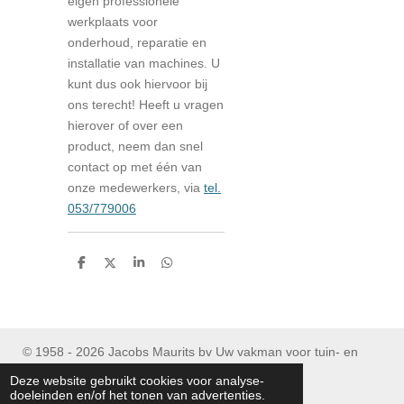
eigen professionele
werkplaats voor
onderhoud, reparatie en
installatie van machines. U
kunt dus ook hiervoor bij
ons terecht! Heeft u vragen
hierover of over een
product, neem dan snel
contact op met één van
onze medewerkers, via
tel.
053/779006
D
D
S
D
e
e
h
e
l
e
a
l
e
l
r
e
n
e
n
© 1958 - 2026 Jacobs Maurits bv Uw vakman voor tuin- en
parkmachines
Deze website gebruikt cookies voor analyse-
Tel : (+32) 053/ 77 90 06
doeleinden en/of het tonen van advertenties.