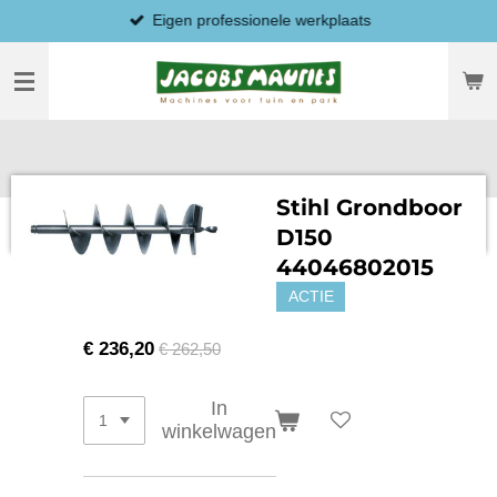
Eigen professionele werkplaats
Ga
direct
naar
de
hoofdinhoud
Stihl Grondboor
D150
44046802015
ACTIE
€ 236,20
€ 262,50
In
winkelwagen