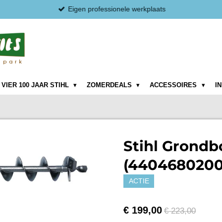
Eigen professionele werkplaats
VIER 100 JAAR STIHL
ZOMERDEALS
ACCESSOIRES
I
Stihl Grondb
(4404680200
ACTIE
€ 199,00
€ 223,00