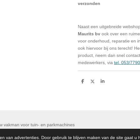
verzonden
Naast een uitgebreide websho
Maurits bv
ook over een ruime 
voor onderhoud, reparatie en in
ook hiervoor bij ons terecht! H
product, neem dan snel contac
medewerkers, via
tel. 053/779
D
D
S
e
e
h
l
e
a
e
l
r
n
e
 Maurits bv Uw vakman voor tuin- en par
en van advertenties. Door gebruik te blijven maken van de site gaat u