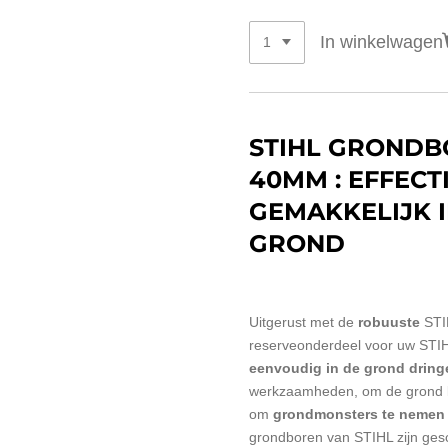
In winkelwagen
STIHL GRONDB
40MM : EFFECT
GEMAKKELIJK I
GROND
Uitgerust met de
robuuste
STI
reserveonderdeel voor uw
STIH
eenvoudig in de grond dring
werkzaamheden, om de grond l
om
grondmonsters te nemen
grondboren van STIHL zijn gesc