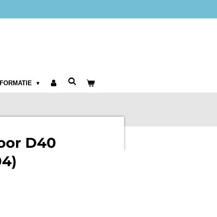
NFORMATIE
oor D40
4)