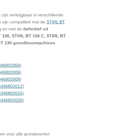
jn verkrijgbaar in verschillende
n zijn compatibel met de
STIHL BT
e
en met de
definitief uit
 106, STIHL BT 106 C, STIHL BT
 BT 130 grondboormachines
.
046802004
)
046802006
)
046802009
)
4046802012
)
4046802015
)
4046802020
)
ren voor alle grondsoorten