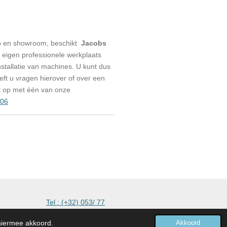
p en showroom, beschikt
Jacobs
eigen professionele werkplaats
stallatie van machines. U kunt dus
eeft u vragen hierover of over een
t op met één van onze
006
kmachines
Tel : (+32) 053/ 77
 hiermee akkoord.
Akkoord