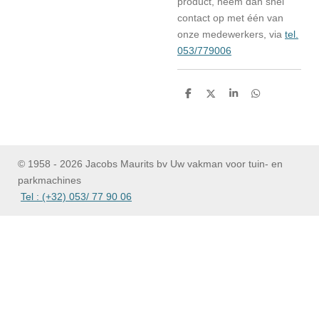
product, neem dan snel
contact op met één van
onze medewerkers, via
tel.
053/779006
D
D
S
D
e
e
h
e
l
e
a
l
e
l
r
e
n
e
n
© 1958 - 2026 Jacobs Maurits bv Uw vakman voor tuin- en
parkmachines
Tel : (+32) 053/ 77 90 06