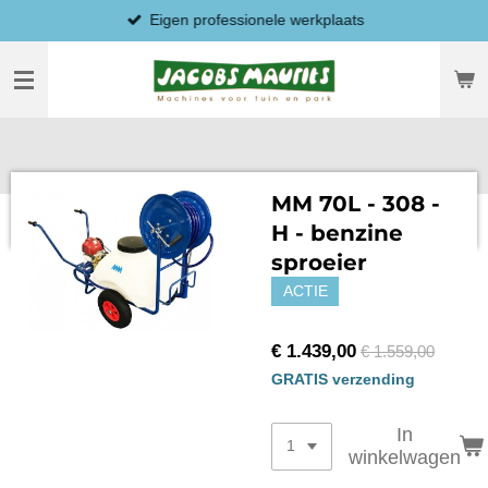
Eigen professionele werkplaats
Ga
direct
naar
de
hoofdinhoud
MM 70L - 308 -
H - benzine
sproeier
ACTIE
€ 1.439,00
€ 1.559,00
GRATIS verzending
In
winkelwagen