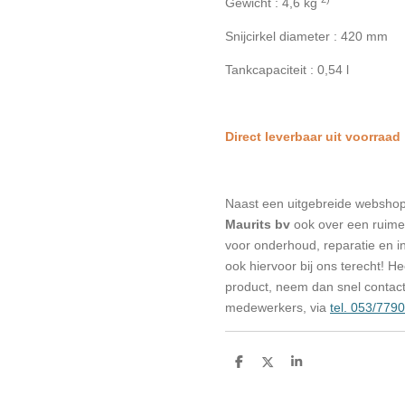
Gewicht : 4,6 kg
Snijcirkel diameter : 420 mm
Tankcapaciteit : 0,54 l
Direct leverbaar uit voorraad
Naast een uitgebreide websho
Maurits bv
ook over een ruime 
voor onderhoud, reparatie en in
ook hiervoor bij ons terecht! H
product, neem dan snel contac
medewerkers, via
tel. 053/779
D
D
S
e
e
h
l
e
a
e
l
r