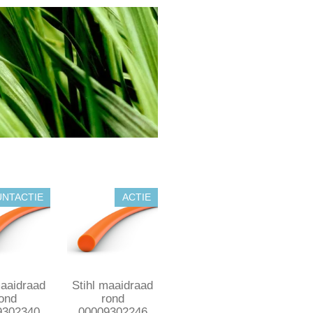
UNTACTIE
ACTIE
maaidraad
Stihl maaidraad
ond
rond
9302340
00009302246