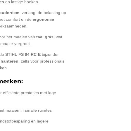
es
en lastige hoeken.
ouderriem
: verlaagt de belasting op
het comfort en de
ergonomie
werkzaamheden.
voor het maaien van
taai gras
, wat
smaaier vergroot.
 de
STIHL FS 94 RC-E
bijzonder
 hanteren
, zelfs voor professionals
rken.
merken:
 efficiënte prestaties met lage
et maaien in smalle ruimtes
ndstofbesparing en lagere