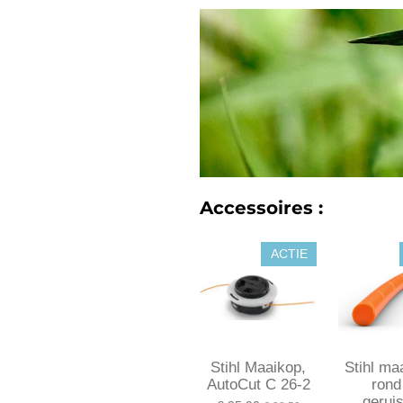
Accessoires :
ACTIE
Stihl Maaikop,
Stihl ma
AutoCut C 26-2
rond
gerui