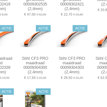
02419
00009302535
00009302421
(2
mm)
(2,4mm)
(2,4mm)
€ 20,
€ 47,00
€ 22,70
€ 6,90
€ 52,00
€ 23,80
ACTIE
ACTIE
ACTIE
aidraad
Stihl CF3 PRO
Stihl CF3 PRO
Stihl
nd
maaidraad
maaidraad
maa
02339
00009304300
00009304303
0000
mm)
(2,4mm)
(2,4mm)
(2
€ 17,50
€ 28,50
€ 62,
€ 13,90
€ 19,30
€ 31,20
ACTIE
ACTIE