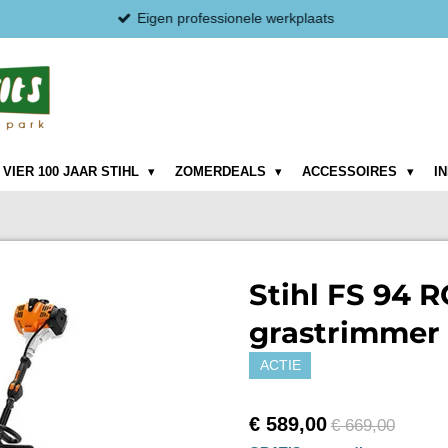
Eigen professionele werkplaats
VIER 100 JAAR STIHL
ZOMERDEALS
ACCESSOIRES
I
Stihl FS 94 
grastrimmer
ACTIE
€ 589,00
€ 669,00