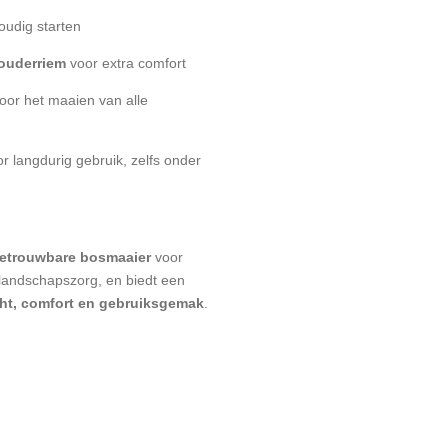
udig starten
ouderriem
voor extra comfort
oor het maaien van alle
r langdurig gebruik, zelfs onder
etrouwbare bosmaaier
voor
n landschapszorg, en biedt een
cht, comfort en gebruiksgemak
.