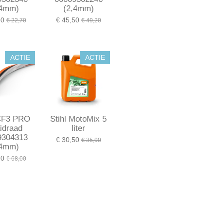
,4mm)
(2,4mm)
80
€ 45,50
€ 22,70
€ 49,20
ACTIE
ACTIE
 CF3 PRO
Stihl MotoMix 5
idraad
liter
9304313
€ 30,50
€ 35,90
,4mm)
50
€ 68,00