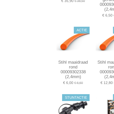
€ 35,90
€ 38,50
000093
(2,4
€ 6,50
ACTIE
Stihl maaidraad
Stihl ma
rond
ro
00009302338
000093
(2,4mm)
(2,4
€ 6,00
€ 12,80
€ 6,60
STUNTACTIE