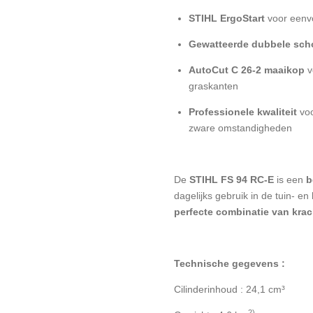
STIHL ErgoStart
voor eenvo
Gewatteerde dubbele sch
AutoCut C 26-2 maaikop
v
graskanten
Professionele kwaliteit
voo
zware omstandigheden
De
STIHL FS 94 RC-E
is een
b
dagelijks gebruik in de tuin- e
perfecte combinatie van kra
Technische gegevens :
Cilinderinhoud : 24,1 cm³
2)