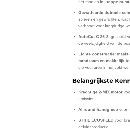
het maaien in
krappe ruimt
Gewatteerde dubbele sch
spieren en gewrichten, wat 
verhoogt voor langdurige 
AutoCut C 26-2
: geschikt 
de veelzijdigheid van de bo
Lichte constructie
: maakt
handzaam en makkelijk te
die veel uren in het veld we
Belangrijkste Ken
Krachtige 2-MIX motor
voor
emissies
Allround handgreep
voor h
STIHL ECOSPEED
voor bra
geluidsproductie