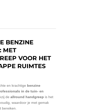
-E BENZINE
: MET
REEP VOOR HET
APPE RUIMTES
ichte en krachtige
benzine
rofessionals in de tuin- en
kzij de
allround handgreep
is het
oudig, waardoor je met gemak
t bereiken.