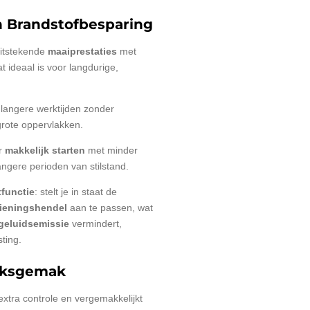
n Brandstofbesparing
uitstekende
maaiprestaties
met
at ideaal is voor langdurige,
 langere werktijden zonder
grote oppervlakken.
or
makkelijk starten
met minder
angere perioden van stilstand.
functie
: stelt je in staat de
dieningshendel
aan te passen, wat
geluidsemissie
vermindert,
ting.
iksgemak
 extra controle en vergemakkelijkt