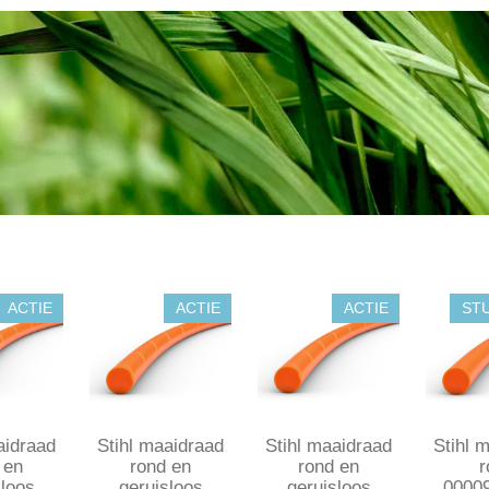
n
e
ACTIE
ACTIE
ACTIE
ST
aidraad
Stihl maaidraad
Stihl maaidraad
Stihl 
 en
rond en
rond en
r
sloos
geruisloos
geruisloos
0000