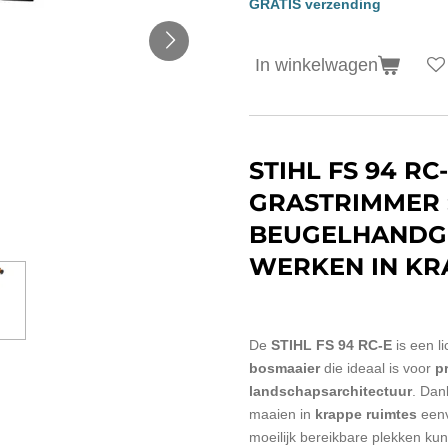
GRATIS verzending
In winkelwagen
STIHL FS 94 RC
GRASTRIMMER 
BEUGELHANDG
WERKEN IN KR
De
STIHL FS 94 RC-E
is een l
bosmaaier
die ideaal is voor
p
landschapsarchitectuur
. Dan
maaien in
krappe ruimtes
eenv
moeilijk bereikbare plekken kun