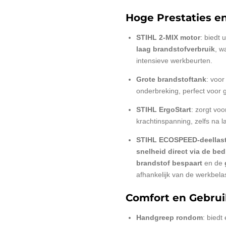
Hoge Prestaties e
STIHL 2-MIX motor
: biedt 
laag brandstofverbruik
, w
intensieve werkbeurten.
Grote brandstoftank
: voor
onderbreking, perfect voor 
STIHL ErgoStart
: zorgt vo
krachtinspanning, zelfs na l
STIHL ECOSPEED-deellast
snelheid direct via de be
brandstof bespaart
en de
afhankelijk van de werkbelas
Comfort en Gebru
Handgreep rondom
: biedt