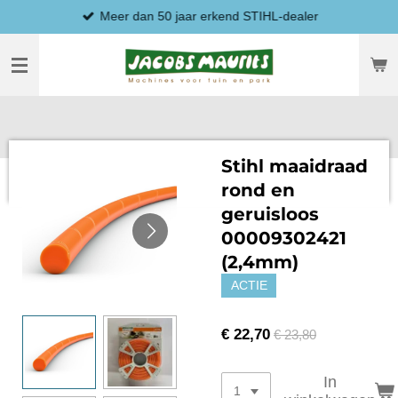
Meer dan 50 jaar erkend STIHL-dealer
Ga
direct
naar
de
hoofdinhoud
Stihl maaidraad
rond en
geruisloos
00009302421
(2,4mm)
ACTIE
€ 22,70
€ 23,80
In