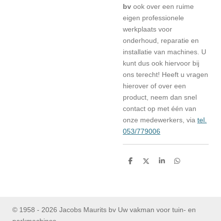
bv
ook over een ruime
eigen professionele
werkplaats voor
onderhoud, reparatie en
installatie van machines. U
kunt dus ook hiervoor bij
ons terecht! Heeft u vragen
hierover of over een
product, neem dan snel
contact op met één van
onze medewerkers, via
tel.
053/779006
D
D
S
D
e
e
h
e
l
e
a
l
e
l
r
e
n
e
n
© 1958 - 2026 Jacobs Maurits bv Uw vakman voor tuin- en