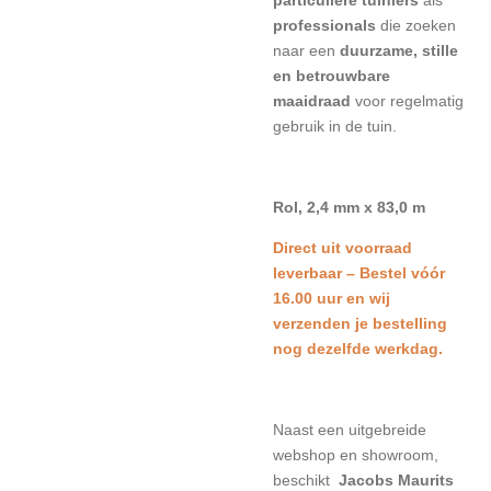
particuliere tuiniers
als
professionals
die zoeken
naar een
duurzame, stille
en betrouwbare
maaidraad
voor regelmatig
gebruik in de tuin.
Rol, 2,4 mm x 83,0 m
Direct uit voorraad
leverbaar – Bestel vóór
16.00 uur en wij
verzenden je bestelling
nog dezelfde werkdag.
Naast een uitgebreide
webshop en showroom,
beschikt
Jacobs Maurits