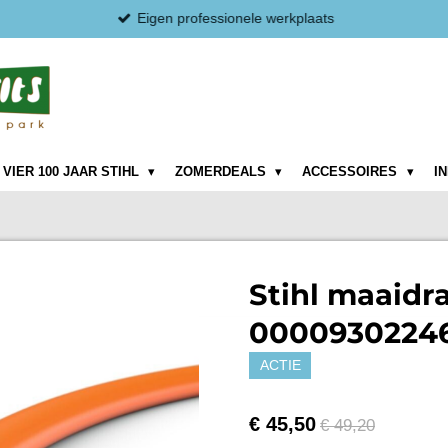
Eigen professionele werkplaats
VIER 100 JAAR STIHL
ZOMERDEALS
ACCESSOIRES
I
Stihl maaidr
00009302246
ACTIE
€ 45,50
€ 49,20