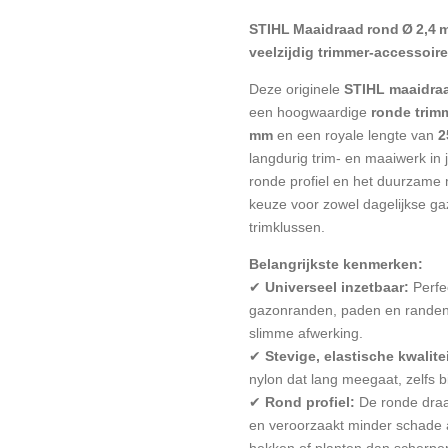
STIHL Maaidraad rond Ø 2,4 
veelzijdig trimmer-accessoi
Deze originele
STIHL maaidraa
een hoogwaardige
ronde trimm
mm
en een royale lengte van
2
langdurig trim- en maaiwerk in 
ronde profiel en het duurzame m
keuze voor zowel dagelijkse ga
trimklussen.
Belangrijkste kenmerken:
✔
Universeel inzetbaar:
Perfe
gazonranden, paden en randen 
slimme afwerking.
✔
Stevige, elastische kwalitei
nylon dat lang meegaat, zelfs bi
✔
Rond profiel:
De ronde draa
en veroorzaakt minder schade 
hekken of planten dan scherper