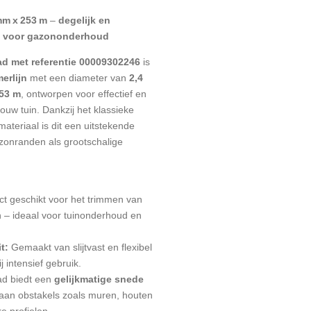
mm x 253 m
–
degelijk en
re voor gazononderhoud
d met referentie 00009302246
is
erlijn
met een diameter van
2,4
53 m
, ontworpen voor effectief en
jouw tuin. Dankzij het klassieke
ateriaal is dit een uitstekende
zonranden als grootschalige
ct geschikt voor het trimmen van
– ideaal voor tuinonderhoud en
t:
Gemaakt van slijtvast en flexibel
j intensief gebruik.
d biedt een
gelijkmatige snede
aan obstakels zoals muren, houten
e profielen.