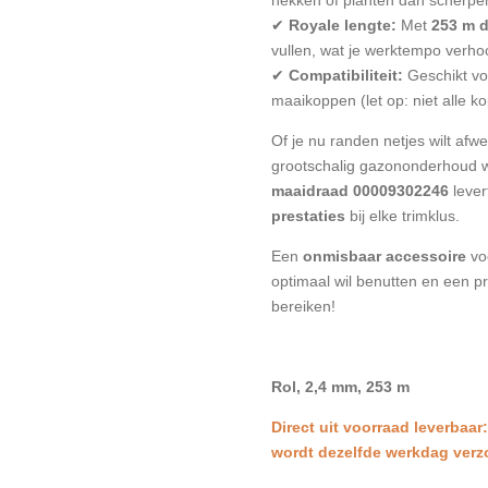
✔
Royale lengte:
Met
253 m 
vullen, wat je werktempo verho
✔
Compatibiliteit:
Geschikt vo
maaikoppen (let op: niet alle 
Of je nu randen netjes wilt afw
grootschalig gazononderhoud w
maaidraad 00009302246
lever
prestaties
bij elke trimklus.
Een
onmisbaar accessoire
voo
optimaal wil benutten en een pr
bereiken!
Rol, 2,4 mm, 253 m
Direct uit voorraad leverbaar
wordt dezelfde werkdag ver