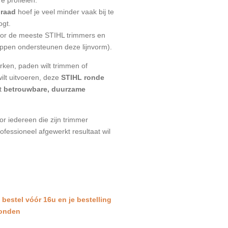
draad
hoef je veel minder vaak bij te
ogt.
or de meeste STIHL trimmers en
koppen ondersteunen deze lijnvorm).
erken, paden wilt trimmen of
ilt uitvoeren, deze
STIHL ronde
t
betrouwbare, duurzame
r iedereen die zijn trimmer
ofessioneel afgewerkt resultaat wil
: bestel vóór 16u en je bestelling
zonden