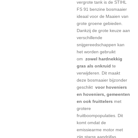
vergrote tank is de STIHL
FS 91 benzine bosmaaier
ideaal voor de
Maaien van
grote groene gebieden.
Dankzij de grote keuze aan
verschillende
snijgereedschappen kan
het worden gebruikt
om
zowel hardnekkig
gras als onkruid
te
verwijderen. Dit maakt
deze bosmaaier bijzonder
geschikt
voor hoveniers
en hoveniers, gemeenten
en ook fruittelers
met
grotere
fruitboompopulaties. Dit
komt omdat de
emissiearme motor met
zijn starre aandrijfas