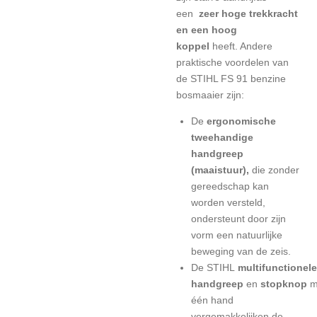
een
zeer hoge trekkracht
en een hoog
koppel
heeft. Andere
praktische voordelen van
de STIHL FS 91 benzine
bosmaaier zijn:
De
ergonomische
tweehandige
handgreep
(maaistuur),
die zonder
gereedschap kan
worden versteld,
ondersteunt door zijn
vorm een natuurlijke
beweging van de zeis.
De
STIHL
multifunctionele
handgreep
en
stopknop
m
één hand
vergemakkelijken de