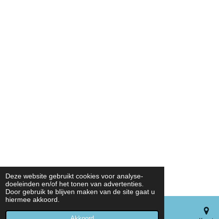
Deze website gebruikt cookies voor analyse-
doeleinden en/of het tonen van advertenties.
Door gebruik te blijven maken van de site gaat u
hiermee akkoord.
Akkoord