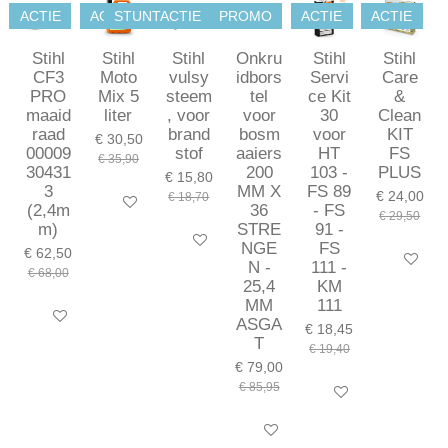
ACTIE
ACTIE
STUNTACTIE
PROMO
ACTIE
ACTIE
Stihl
Stihl
Stihl
Onkru
Stihl
Stihl
CF3
Moto
vulsy
idbors
Servi
Care
PRO
Mix 5
steem
tel
ce Kit
&
maaid
liter
, voor
voor
30
Clean
raad
brand
bosm
voor
KIT
€ 30,50
00009
stof
aaiers
HT
FS
€ 35,90
30431
200
103 -
PLUS
€ 15,80
3
MM X
FS 89
€ 24,00
€ 18,70
In winkelwagen
(2,4m
36
- FS
€ 29,50
m)
STRE
91 -
In winkelwagen
NGE
FS
€ 62,50
In winkel
N -
111 -
€ 68,00
25,4
KM
MM
111
In winkelwagen
ASGA
€ 18,45
T
€ 19,40
€ 79,00
€ 85,95
In winkelwagen
In winkelwagen