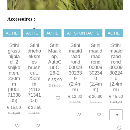
Accessoires :
ACTIE
ACTIE
ACTIE
ACTIE
STUNTACTIE
ACTIE
Stihl
Stihl
Stihl
Stihl
Stihl
Stihl
grass
drieho
Maaik
maaid
maaid
maaid
nijbla
eksm
op,
raad
raad
raad
d, 2
es
AutoC
rond
rond
rond
snijka
brush
ut C
00009
00009
00009
nten,
cut,
26-2
30233
30234
30224
230m
250m
9
0
6
€ 35,90
m
m
(2,4m
(2,4m
(2,4m
€ 38,50
(4001
(4112
m)
m)
m)
71338
71341
€ 12,80
€ 20,80
€ 45,50
In winkelwagen
05)
00)
€ 13,90
€ 22,70
€ 49,20
€ 15,80
€ 33,50
€ 16,40
€ 34,90
In winkelwagen
In winkelwagen
In winkelwagen
In winkelwagen
In winkel