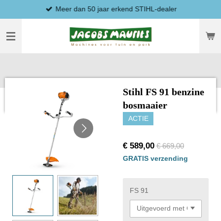
Meer dan 50 jaar erkend STIHL-dealer
Ga
direct
naar
de
hoofdinhoud
Stihl FS 91 benzine
bosmaaier
ACTIE
€ 589,00
€ 669,00
GRATIS verzending
FS 91