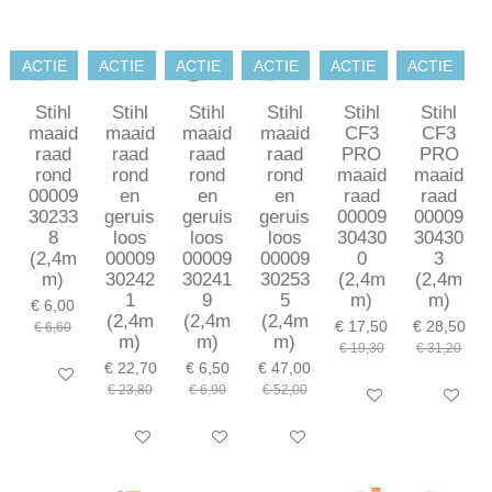
ACTIE
ACTIE
ACTIE
ACTIE
ACTIE
ACTIE
Stihl
Stihl
Stihl
Stihl
Stihl
Stihl
maaid
maaid
maaid
maaid
CF3
CF3
raad
raad
raad
raad
PRO
PRO
rond
rond
rond
rond
maaid
maaid
00009
en
en
en
raad
raad
30233
geruis
geruis
geruis
00009
00009
8
loos
loos
loos
30430
30430
(2,4m
00009
00009
00009
0
3
m)
30242
30241
30253
(2,4m
(2,4m
1
9
5
m)
m)
€ 6,00
(2,4m
(2,4m
(2,4m
€ 17,50
€ 28,50
€ 6,60
m)
m)
m)
€ 19,30
€ 31,20
€ 22,70
€ 6,50
€ 47,00
In winkelwagen
€ 23,80
€ 6,90
€ 52,00
In winkelwagen
In winkel
In winkelwagen
In winkelwagen
In winkelwagen