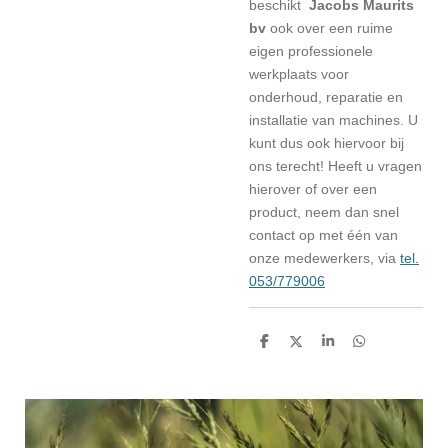
beschikt
Jacobs Maurits
bv
ook over een ruime
eigen professionele
werkplaats voor
onderhoud, reparatie en
installatie van machines. U
kunt dus ook hiervoor bij
ons terecht! Heeft u vragen
hierover of over een
product, neem dan snel
contact op met één van
onze medewerkers, via
tel.
053/779006
D
D
S
D
e
e
h
e
l
e
a
l
e
l
r
e
n
e
n