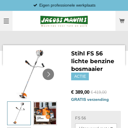
Eigen professionele werkplaats
Ga
direct
naar
de
hoofdinhoud
Stihl FS 56
lichte benzine
bosmaaier
ACTIE
€ 389,00
€ 419,00
GRATIS verzending
FS 56