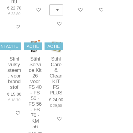
m)
€ 22,70
In winkelwagen
In winkelwagen
In winkelwagen
€ 23,80
In winkelwagen
In winkelwagen
NTACTIE
ACTIE
ACTIE
Stihl
Stihl
Stihl
vulsy
Servi
Care
steem
ce Kit
&
, voor
26
Clean
brand
voor
KIT
stof
FS 40
FS
- FS
PLUS
€ 15,80
50 -
€ 24,00
€ 18,70
FS 56
€ 29,50
- FS
In winkelwagen
70 -
In winkelwagen
KM
56