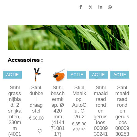
D
D
S
D
e
e
h
e
l
e
a
l
e
l
r
e
n
e
n
Accessoires :
ACTIE
ACTIE
ACTIE
ACTIE
Stihl
Stihl
Stihl
Stihl
Stihl
Stihl
grass
dubbe
besch
Maaik
maaid
maaid
nijbla
l
ermk
op,
raad
raad
d, 2
draag
ap, Ø
AutoC
rond
rond
snijka
stel
420
ut C
en
en
nten,
mm
26-2
geruis
geruis
€ 60,00
230m
(4144
loos
loos
€ 35,90
m
71081
00009
00009
€ 38,50
In winkelwagen
(4001
17)
30241
30253