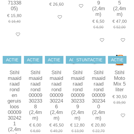
71338
9
5
€ 26,60
In winkelwagen
05)
(2,4m
(2,4m
m)
m)
€ 15,80
In winkelwagen
€ 6,50
€ 47,00
€ 16,40
€ 6,90
€ 52,00
In winkelwagen
In winkelwagen
In winkel
ACTIE
ACTIE
ACTIE
ACTIE
STUNTACTIE
ACTIE
Stihl
Stihl
Stihl
Stihl
Stihl
Stihl
maaid
maaid
maaid
maaid
maaid
Moto
raad
raad
raad
raad
raad
Mix 5
rond
rond
rond
rond
rond
liter
en
00009
00009
00009
00009
€ 30,50
geruis
30233
30224
30233
30234
€ 35,90
loos
8
6
9
0
00009
(2,4m
(2,4m
(2,4m
(2,4m
In winkel
30242
m)
m)
m)
m)
1
€ 6,00
€ 45,50
€ 12,80
€ 20,80
(2,4m
€ 6,60
€ 49,20
€ 13,90
€ 22,70