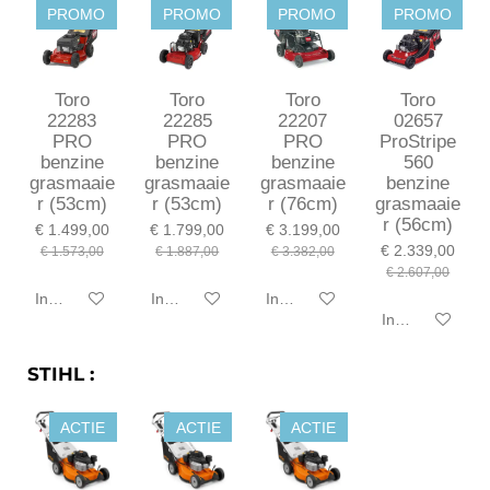
PROMO
PROMO
PROMO
PROMO
Toro
Toro
Toro
Toro
22283
22285
22207
02657
PRO
PRO
PRO
ProStripe
benzine
benzine
benzine
560
grasmaaie
grasmaaie
grasmaaie
benzine
r (53cm)
r (53cm)
r (76cm)
grasmaaie
r (56cm)
€ 1.499,00
€ 1.799,00
€ 3.199,00
€ 2.339,00
€ 1.573,00
€ 1.887,00
€ 3.382,00
€ 2.607,00
In winkelwagen
In winkelwagen
In winkelwagen
In winkelwagen
STIHL :
ACTIE
ACTIE
ACTIE