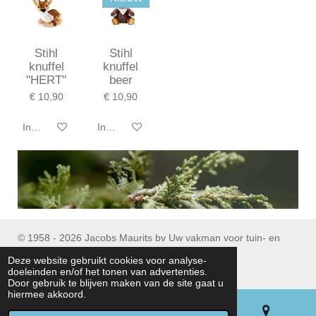
Stihl
Stihl
knuffel
knuffel
"HERT"
beer
€ 10,90
€ 10,90
In winkelwagen
In winkelwagen
© 1958 - 2026 Jacobs Maurits bv Uw vakman voor tuin- en
parkmachines
Deze website gebruikt cookies voor analyse-
Tel : (+32) 053/ 77 90 06
doeleinden en/of het tonen van advertenties.
Door gebruik te blijven maken van de site gaat u
hiermee akkoord.