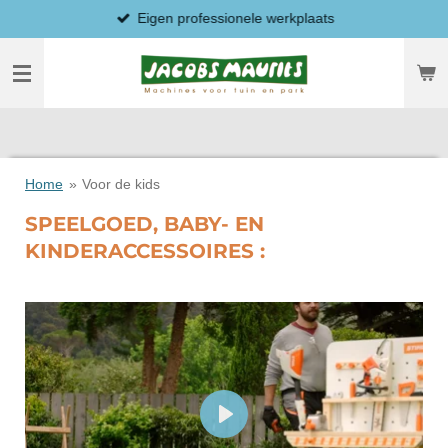
Eigen professionele werkplaats
Ga
direct
naar
de
hoofdinhoud
Home
»
Voor de kids
SPEELGOED, BABY- EN
KINDERACCESSOIRES :
P