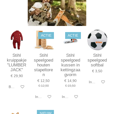
ACTIE
ACTIE
Stihl
Stihl
Stihl
Stihl
kruippakje
speelgoed
speelgoed
speelgoed
"LUMBER
houten
kussen in
softbal
JACK"
stapeltore
kettingzaa
€ 3,50
n
gvorm
€ 29,90
€ 12,50
€ 14,90
In winkelwagen
€ 12,90
€ 15,50
Bekijk details
In winkelwagen
In winkelwagen
NIEUW