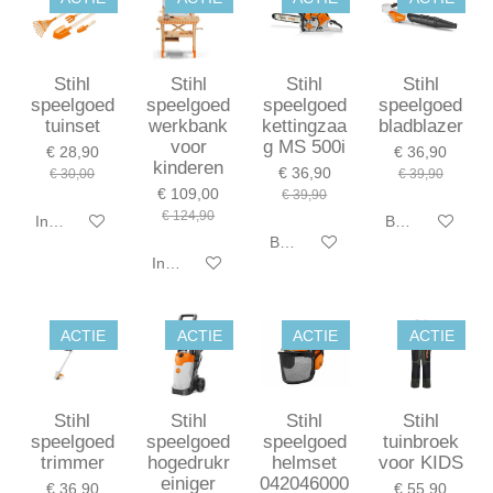
Stihl
Stihl
Stihl
Stihl
speelgoed
speelgoed
speelgoed
speelgoed
tuinset
werkbank
kettingzaa
bladblazer
voor
g MS 500i
€ 28,90
€ 36,90
kinderen
€ 36,90
€ 30,00
€ 39,90
€ 109,00
€ 39,90
€ 124,90
In winkelwagen
Bekijk details
Bekijk details
In winkelwagen
ACTIE
ACTIE
ACTIE
ACTIE
Stihl
Stihl
Stihl
Stihl
speelgoed
speelgoed
speelgoed
tuinbroek
trimmer
hogedrukr
helmset
voor KIDS
einiger
042046000
€ 36,90
€ 55,90