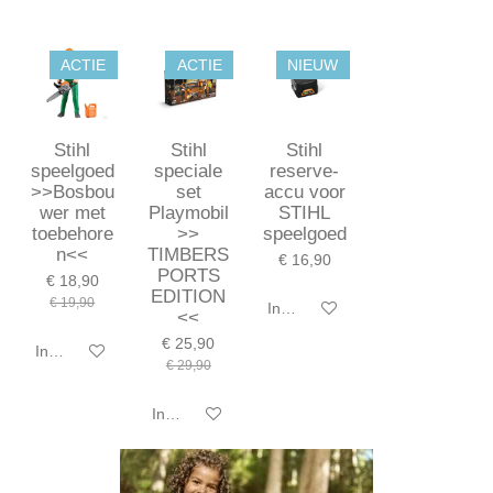
ACTIE
ACTIE
NIEUW
Stihl
Stihl
Stihl
speelgoed
speciale
reserve-
>>Bosbou
set
accu voor
wer met
Playmobil
STIHL
toebehore
>>
speelgoed
n<<
TIMBERS
€ 16,90
PORTS
€ 18,90
EDITION
€ 19,90
In winkelwagen
<<
€ 25,90
In winkelwagen
€ 29,90
In winkelwagen