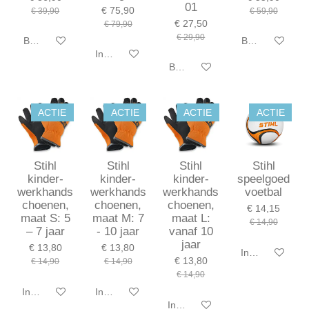
01
€ 75,90
€ 39,90
€ 59,90
€ 27,50
€ 79,90
€ 29,90
Bekijk details
Bekijk details
In winkelwagen
Bekijk details
ACTIE
ACTIE
ACTIE
ACTIE
Stihl
Stihl
Stihl
Stihl
kinder-
kinder-
kinder-
speelgoed
werkhands
werkhands
werkhands
voetbal
choenen,
choenen,
choenen,
€ 14,15
maat S: 5
maat M: 7
maat L:
€ 14,90
– 7 jaar
- 10 jaar
vanaf 10
jaar
€ 13,80
€ 13,80
In winkelwagen
€ 13,80
€ 14,90
€ 14,90
€ 14,90
In winkelwagen
In winkelwagen
In winkelwagen