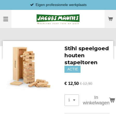
Eigen professionele werkplaats
Ga
direct
naar
de
hoofdinhoud
Stihl speelgoed
houten
stapeltoren
ACTIE
€ 12,50
€ 12,90
In
winkelwagen