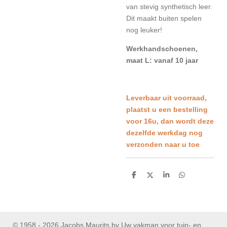
van stevig synthetisch leer.
Dit maakt buiten spelen
nog leuker!
Werkhandschoenen,
maat L: vanaf 10 jaar
L
everbaar uit voorraad,
plaatst u een bestelling
voor 16u, dan wordt deze
dezelfde werkdag nog
verzonden naar u toe
D
D
S
D
e
e
h
e
l
e
a
l
e
l
r
e
n
e
n
© 1958 - 2026 Jacobs Maurits bv Uw vakman voor tuin- en