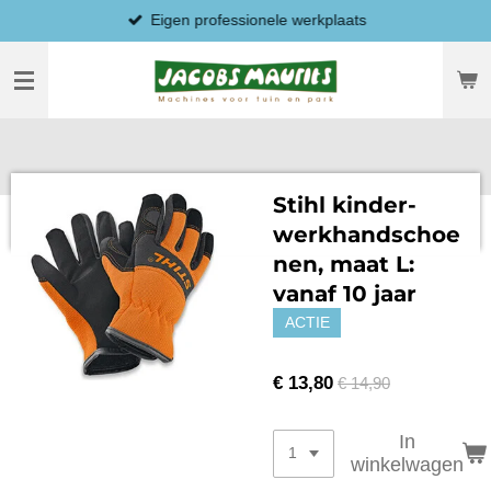
Eigen professionele werkplaats
Ga
direct
naar
de
hoofdinhoud
Stihl kinder-
werkhandschoe
nen, maat L:
vanaf 10 jaar
ACTIE
€ 13,80
€ 14,90
In
winkelwagen