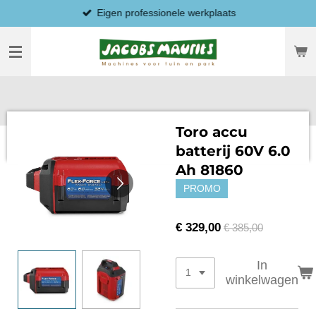
Eigen professionele werkplaats
Ga
direct
naar
de
hoofdinhoud
Toro accu
batterij 60V 6.0
Ah 81860
PROMO
€ 329,00
€ 385,00
In
winkelwagen