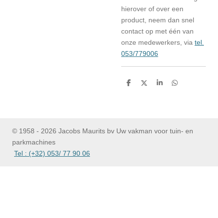
hierover of over een
product, neem dan snel
contact op met één van
onze medewerkers, via
tel.
053/779006
D
D
S
D
e
e
h
e
l
e
a
l
e
l
r
e
n
e
n
© 1958 - 2026 Jacobs Maurits bv Uw vakman voor tuin- en
parkmachines
Tel : (+32) 053/ 77 90 06