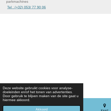
parkmachines
Tel : (+32) 053/ 77 90 06
Deze website gebruikt cookies voor analyse-
doeleinden en/of het tonen van advertenties.
Door gebruik te blijven maken van de site gaat u
hiermee akkoord.
Akkoord
E-mailadres
Telefoonnummer
Kaart