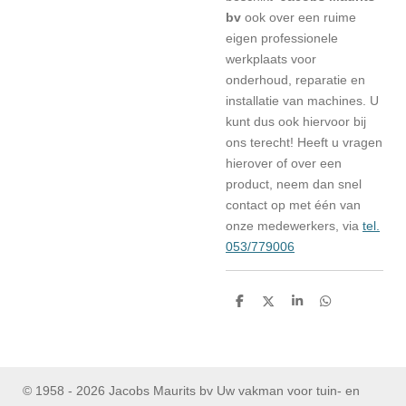
bv
ook over een ruime
eigen professionele
werkplaats voor
onderhoud, reparatie en
installatie van machines. U
kunt dus ook hiervoor bij
ons terecht! Heeft u vragen
hierover of over een
product, neem dan snel
contact op met één van
onze medewerkers, via
tel.
053/779006
D
D
S
D
e
e
h
e
l
e
a
l
e
l
r
e
n
e
n
© 1958 - 2026 Jacobs Maurits bv Uw vakman voor tuin- en