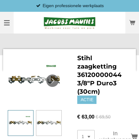
Eigen professionele werkplaats
Ga
direct
naar
de
hoofdinhoud
Stihl
zaagketting
36120000044
3/8"P Duro3
(30cm)
ACTIE
€ 63,00
€ 69,50
In