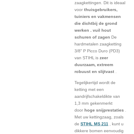
zaagkettingen. Dit is ideaal
voor
thuisgebruikers,
tuiniers en vakmensen
die dichtbij de grond
werken .
vuil hout
schuren of zagen
De
hardmetalen zaagketting
3/8" P Picco Duro (PD3)
van STIHL is
zeer
duurzaam, extreem
robuust en slijtvast
.
Tegelijkertijd wordt de
ketting met een
aandrijfschakeldikte van
1,3 mm gekenmerkt
door
hoge snijprestaties
.
Met uw kettingzaag, zoals
de
STIHL MS 211
, kunt u
dikkere bomen eenvoudig