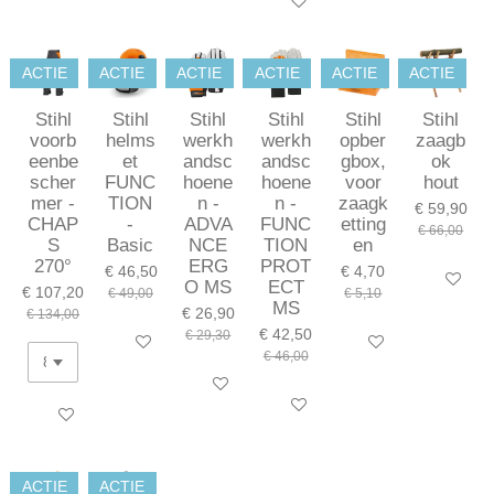
In winkelwagen
ACTIE
ACTIE
ACTIE
ACTIE
ACTIE
ACTIE
Stihl
Stihl
Stihl
Stihl
Stihl
Stihl
voorb
helms
werkh
werkh
opber
zaagb
eenbe
et
andsc
andsc
gbox,
ok
scher
FUNC
hoene
hoene
voor
hout
mer -
TION
n -
n -
zaagk
€ 59,90
CHAP
-
ADVA
FUNC
etting
€ 66,00
S
Basic
NCE
TION
en
270°
ERG
PROT
€ 46,50
€ 4,70
In winkel
O MS
ECT
€ 107,20
€ 49,00
€ 5,10
MS
€ 26,90
€ 134,00
€ 42,50
€ 29,30
In winkelwagen
In winkelwagen
€ 46,00
Bekijk details
Bekijk details
In winkelwagen
ACTIE
ACTIE