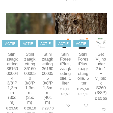
D
D
S
D
e
e
h
e
l
e
a
l
e
l
r
e
n
e
n
ACTIE
ACTIE
ACTIE
ACTIE
ACTIE
Stihl
Stihl
Stihl
Stihl
Stihl
Set
zaagk
zaagk
zaagk
Fores
Fores
Vijlho
etting
etting
etting
tPlus,
tPlus,
uder
36160
36160
36160
zaagk
zaagk
2 in 1
00004
00005
00005
etting
etting
+
4
0
5
olie, 1
olie, 5
vijlblo
3/8"P
3/8"P
3/8"P
liter
liter
k
1,3m
1,3m
1,3m
S260
€ 6,00
€ 25,50
m
m
m
(3/8P)
€ 6,50
€ 27,50
(30c
(35c
(40c
€ 63,00
m)
m)
m)
In winkelwagen
In winkelwagen
€ 23,50
€ 28,10
€ 29,40
In winkel