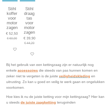
Stihl
Stihl
koffer
draag
voor
tas
motor
voor
zagen
motor
zagen
€ 52,50
€ 39,90
€ 60,00
€ 44,20
In winkelwagen
In winkelwagen
Bij het gebruik van een kettingzaag zijn er natuurlijk nog
enkele
accessoires
die steeds van pas kunnen komen en
zeker niet te vergeten is de juiste
veiligheidskleding
en
uitrusting. Zo kan u goed en veilig te werk gaan en ongelukken
voorkomen.
Hoe kies ik nu de juiste ketting voor mijn kettingzaag? Hier kan
u steeds
de juiste zaagketting
terugvinden