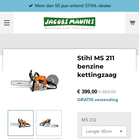
Meer dan 50 jaar erkend STIHL-dealer
Ga
direct
naar
de
hoofdinhoud
Stihl MS 211
benzine
kettingzaag
€ 399,00
€ 469,00
GRATIS verzending
MS 211