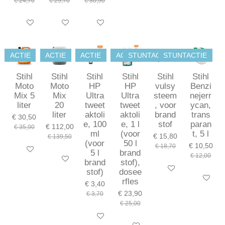
€ 24,70
€ 29,70
€ 30,90
In winkelwagen
In winkelwagen
In winkelwagen
ACTIE
ACTIE
ACTIE
ACTIE
STUNTACTIE
STUNTACTIE
Stihl
Stihl
Stihl
Stihl
Stihl
Stihl
Moto
Moto
HP
HP
vulsy
Benzi
Mix 5
Mix
Ultra
Ultra
steem
nejerr
liter
20
tweet
tweet
, voor
ycan,
liter
aktoli
aktoli
brand
trans
€ 30,50
e, 100
e, 1 l
stof
paran
€ 112,00
€ 35,90
ml
(voor
t, 5 l
€ 15,80
€ 139,50
(voor
50 l
€ 10,50
€ 18,70
In winkelwagen
5 l
brand
€ 12,00
In winkelwagen
brand
stof),
In winkelwagen
stof)
dosee
In winkel
rfles
€ 3,40
€ 23,90
€ 3,70
€ 25,00
In winkelwagen