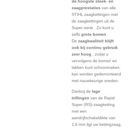
de
hoogste steek- en
zaagprestaties
van alle
STIHL zaagkettingen met
de zaagkettingen uit de
Super-serie
. Zo kunt u
zelfs
grote bomen
.
De
zaagkwaliteit blijft
ook bij continu gebruik
zeer hoog
, zodat u
vervolgens de bomen en
takken kunt schoonmaken.
kan worden gedemonteerd
met nauwkeurige sneden.
Dankzij de
lage
trillingen
van de Rapid
Super (RS)-zaagketting
met een
aandrijfschakeldikte van
1,6 mm ligt uw kettingzaag,