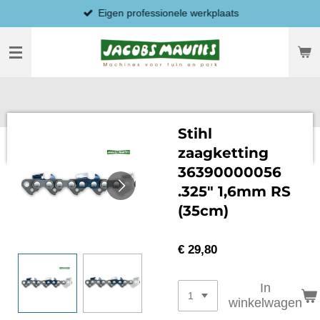
Eigen professionele werkplaats
Ga
direct
naar
de
hoofdinhoud
Stihl
zaagketting
36390000056
.325" 1,6mm RS
(35cm)
€ 29,80
In
winkelwagen