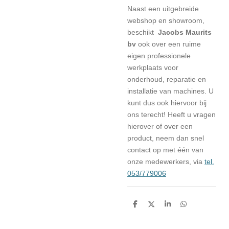
Naast een uitgebreide
webshop en showroom,
beschikt
Jacobs Maurits
bv
ook over een ruime
eigen professionele
werkplaats voor
onderhoud, reparatie en
installatie van machines. U
kunt dus ook hiervoor bij
ons terecht! Heeft u vragen
hierover of over een
product, neem dan snel
contact op met één van
onze medewerkers, via
tel.
053/779006
D
D
S
D
e
e
h
e
l
e
a
l
e
l
r
e