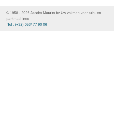
n
e
n
© 1958 - 2026 Jacobs Maurits bv Uw vakman voor tuin- en
parkmachines
Tel : (+32) 053/ 77 90 06