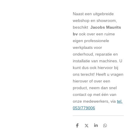
Naast een uitgebreide
webshop en showroom,
beschikt
Jacobs Maurits
bv
ook over een ruime
eigen professionele
werkplaats voor
onderhoud, reparatie en
installatie van machines. U
kunt dus ook hiervoor bij
ons terecht! Heeft u vragen
hierover of over een
product, neem dan snel
contact op met één van
onze medewerkers, via
tel.
053/779006
D
D
S
D