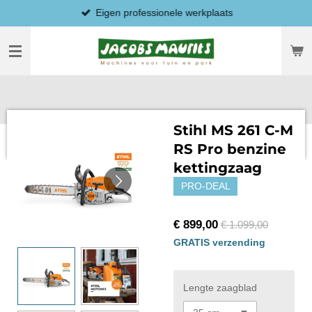
Eigen professionele werkplaats
Ga
direct
naar
de
hoofdinhoud
Stihl MS 261 C-M
RS Pro benzine
kettingzaag
PRO-DEAL
€ 899,00
€ 1.099,00
GRATIS verzending
Lengte zaagblad