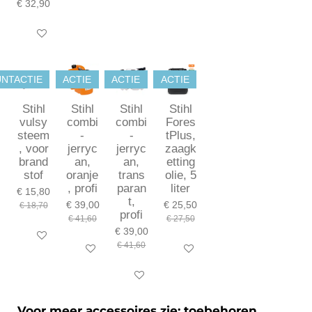
€ 32,90
In winkelwagen
NTACTIE
ACTIE
ACTIE
ACTIE
Stihl
Stihl
Stihl
Stihl
vulsy
combi
combi
Fores
steem
-
-
tPlus,
, voor
jerryc
jerryc
zaagk
brand
an,
an,
etting
stof
oranje
trans
olie, 5
, profi
paran
liter
€ 15,80
t,
€ 39,00
€ 25,50
€ 18,70
profi
€ 41,60
€ 27,50
€ 39,00
In winkelwagen
€ 41,60
In winkelwagen
In winkelwagen
In winkelwagen
Voor meer accessoires zie: toebehoren