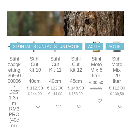
e
e
h
e
l
e
a
l
e
l
r
e
n
e
n
STUNTACTIE
STUNTACTIE
STUNTACTIE
ACTIE
ACTIE
Stihl
Stihl
Stihl
Stihl
Stihl
Stihl
zaagk
Cut
Cut
Cut
Moto
Moto
etting
Kit 10
Kit 11
Kit 12
Mix 5
Mix
36950
-
-
-
liter
20
00006
40cm
40cm
45cm
liter
€ 30,50
7
€ 112,90
€ 122,90
€ 148,90
€ 112,00
€ 35,90
.325"
€ 144,00
€ 144,00
€ 158,00
€ 139,50
1,3m
In winkelwagen
m
In winkelwagen
In winkelwagen
In winkelwagen
In winkel
RM3
PRO
(40c
m)