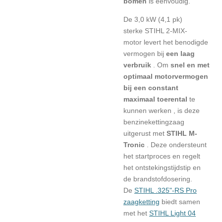
bomen
is eenvoudig.
De 3,0 kW (4,1 pk)
sterke
STIHL 2-MIX-
motor
levert het benodigde
vermogen bij
een laag
verbruik
. Om
snel en met
optimaal motorvermogen
bij een constant
maximaal toerental
te
kunnen werken , is deze
benzinekettingzaag
uitgerust met
STIHL M-
Tronic
. Deze ondersteunt
het startproces en regelt
het ontstekingstijdstip en
de brandstofdosering.
De
STIHL .325"-RS Pro
zaagketting
biedt samen
met het
STIHL Light 04