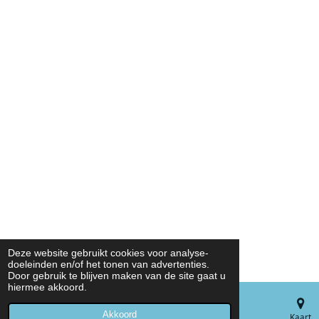
Deze website gebruikt cookies voor analyse-
doeleinden en/of het tonen van advertenties.
Door gebruik te blijven maken van de site gaat u
hiermee akkoord.
Akkoord
E-mailadres
Telefoonnummer
Kaart