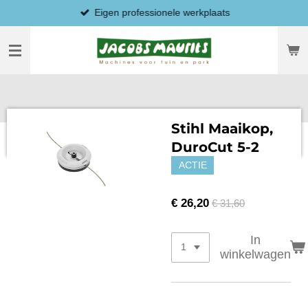
Eigen professionele werkplaats
Ga
direct
naar
de
hoofdinhoud
Stihl Maaikop,
DuroCut 5-2
ACTIE
€ 26,20
€ 31,60
In
winkelwagen