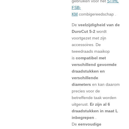
gebruiken voor het
STIHL
FSB-
KM
combigereedschap .
De
veelzijdigheid van de
DuroCut 5-2
wordt
voortgezet met zijn
accessoires. De
tweedraads maaikop
is
compatibel met
verschillend gevormde
draadstukken en
verschillende
diameters
en kan daarom
precies voor de
betreffende taak worden
uitgerust.
Er zijn al 6
draadstukken in maat L
inbegrepen
.
De
eenvoudige