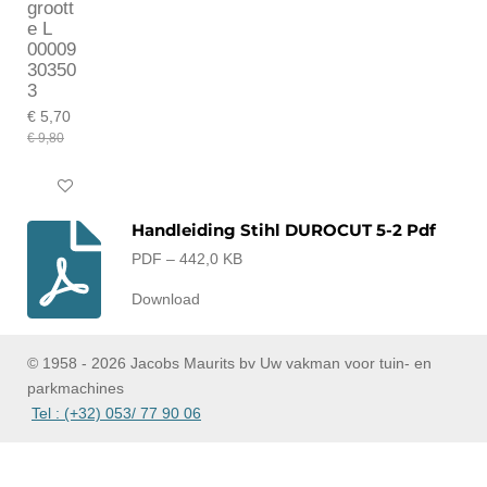
groott
e L
00009
30350
3
€ 5,70
€ 9,80
In winkelwagen
Handleiding Stihl DUROCUT 5-2 Pdf
PDF – 442,0 KB
Download
© 1958 - 2026 Jacobs Maurits bv Uw vakman voor tuin- en
parkmachines
Tel : (+32) 053/ 77 90 06