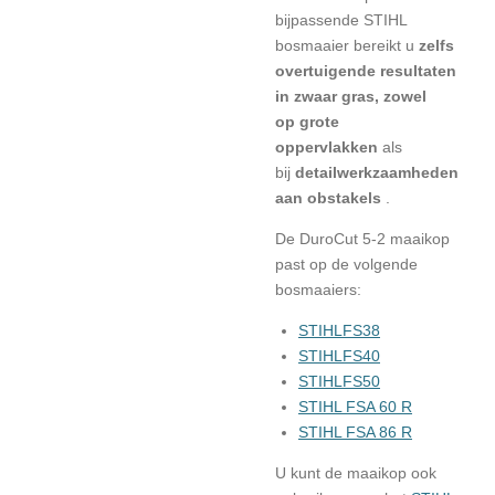
bijpassende STIHL
bosmaaier bereikt u
zelfs
overtuigende resultaten
in zwaar gras, zowel
op
grote
oppervlakken
als
bij
detailwerkzaamheden
aan obstakels
.
De DuroCut 5-2 maaikop
past op de volgende
bosmaaiers:
STIHLFS38
STIHLFS40
STIHLFS50
STIHL FSA 60 R
STIHL FSA 86 R
U kunt de maaikop ook