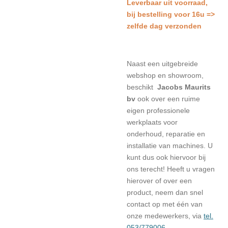
L
everbaar uit voorraad,
bij bestelling voor 16u =>
zelfde dag verzonden
Naast een uitgebreide
webshop en showroom,
beschikt
Jacobs Maurits
bv
ook over een ruime
eigen professionele
werkplaats voor
onderhoud, reparatie en
installatie van machines. U
kunt dus ook hiervoor bij
ons terecht! Heeft u vragen
hierover of over een
product, neem dan snel
contact op met één van
onze medewerkers, via
tel.
053/779006