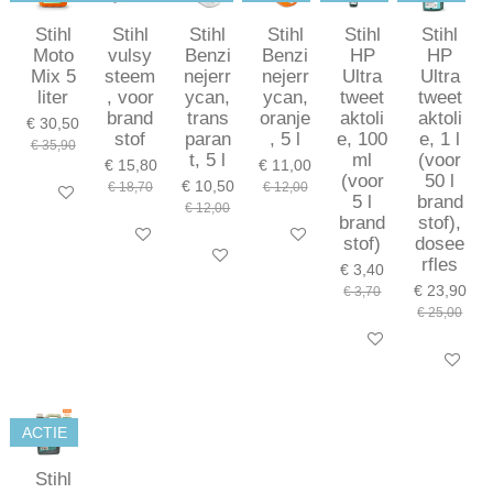
Stihl
Stihl
Stihl
Stihl
Stihl
Stihl
Moto
vulsy
Benzi
Benzi
HP
HP
Mix 5
steem
nejerr
nejerr
Ultra
Ultra
liter
, voor
ycan,
ycan,
tweet
tweet
brand
trans
oranje
aktoli
aktoli
€ 30,50
stof
paran
, 5 l
e, 100
e, 1 l
€ 35,90
t, 5 l
ml
(voor
€ 15,80
€ 11,00
(voor
50 l
€ 10,50
€ 18,70
€ 12,00
In winkelwagen
5 l
brand
€ 12,00
brand
stof),
In winkelwagen
In winkelwagen
stof)
dosee
In winkelwagen
rfles
€ 3,40
€ 23,90
€ 3,70
€ 25,00
In winkelwagen
In winkel
ACTIE
Stihl