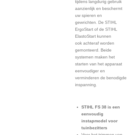
tijdens langdurig gebruik
aanzienlijk en beschermt
uw spieren en
gewrichten.
De STIHL
ErgoStart
of de
STIHL
ElastoStart
kunnen
ook
achteraf worden
gemonteerd.
Beide
systemen maken het
starten van het apparaat
eenvoudiger en
verminderen de benodigde
inspanning.
STIHL FS 38 is een
eenvoudig
instapmodel voor
tuinbezitters
Voor het trimmen van