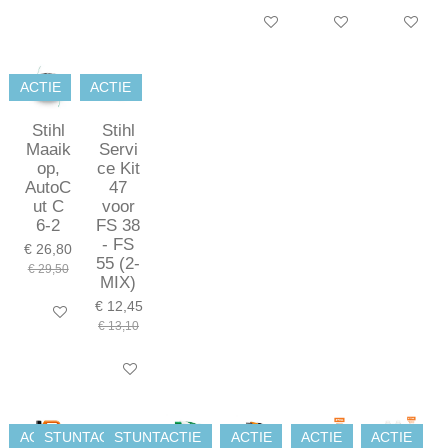
In winkelwagen
In winkelwagen
In winkel
ACTIE
ACTIE
Stihl
Stihl
Maaik
Servi
op,
ce Kit
AutoC
47
ut C
voor
6-2
FS 38
- FS
€ 26,80
55 (2-
€ 29,50
MIX)
€ 12,45
In winkelwagen
€ 13,10
In winkelwagen
ACTIE
STUNTACTIE
STUNTACTIE
ACTIE
ACTIE
ACTIE