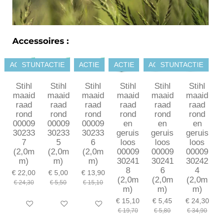
Accessoires :
ACTIE
STUNTACTIE
ACTIE
ACTIE
ACTIE
STUNTACTIE
Stihl
Stihl
Stihl
Stihl
Stihl
Stihl
maaid
maaid
maaid
maaid
maaid
maaid
raad
raad
raad
raad
raad
raad
rond
rond
rond
rond
rond
rond
00009
00009
00009
en
en
en
30233
30233
30233
geruis
geruis
geruis
7
5
6
loos
loos
loos
(2,0m
(2,0m
(2,0m
00009
00009
00009
m)
m)
m)
30241
30241
30242
8
6
4
€ 22,00
€ 5,00
€ 13,90
(2,0m
(2,0m
(2,0m
€ 24,30
€ 5,50
€ 15,10
m)
m)
m)
€ 15,10
€ 5,45
€ 24,30
In winkelwagen
In winkelwagen
In winkelwagen
€ 19,70
€ 5,80
€ 34,90