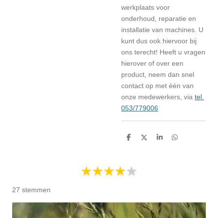
werkplaats voor
onderhoud, reparatie en
installatie van machines. U
kunt dus ook hiervoor bij
ons terecht! Heeft u vragen
hierover of over een
product, neem dan snel
contact op met één van
onze medewerkers, via
tel.
053/779006
D
D
S
D
e
e
h
e
l
e
a
l
e
l
r
e
n
e
n
27 stemmen