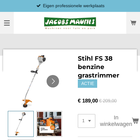
Eigen professionele werkplaats
Ga
direct
naar
de
hoofdinhoud
Stihl FS 38
benzine
grastrimmer
ACTIE
€ 189,00
€ 209,00
In
winkelwagen