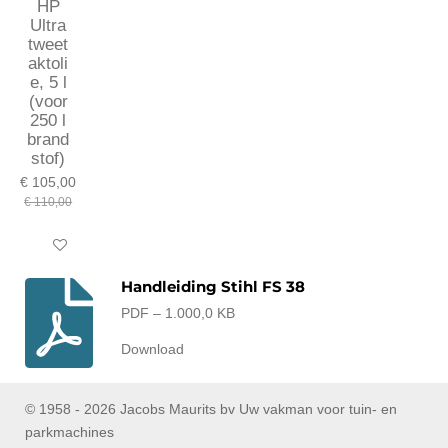
HP
Ultra
tweet
aktoli
e, 5 l
(voor
250 l
brand
stof)
€ 105,00
€ 110,00
In winkelwagen
Handleiding Stihl FS 38
PDF – 1.000,0 KB
Download
© 1958 - 2026 Jacobs Maurits bv Uw vakman voor tuin- en
parkmachines