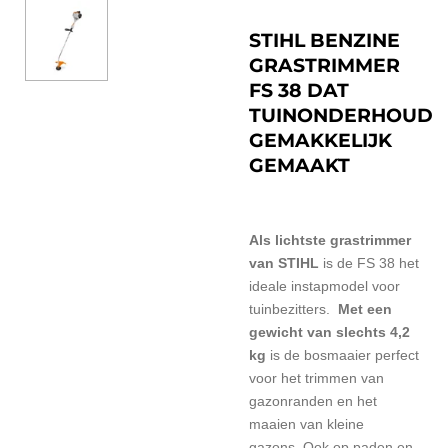
STIHL BENZINE
GRASTRIMMER
FS 38 DAT
TUINONDERHOUD
GEMAKKELIJK
GEMAAKT
Als lichtste grastrimmer
van STIHL
is de FS 38
het
ideale instapmodel voor
tuinbezitters.
Met een
gewicht van slechts 4,2
kg
is de
bosmaaier perfect
voor het trimmen van
gazonranden en het
maaien van kleine
gazons.
Ook op paden en