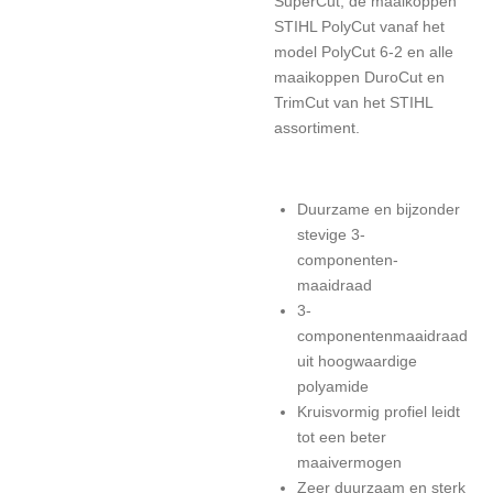
SuperCut, de maaikoppen
STIHL PolyCut vanaf het
model PolyCut 6-2 en alle
maaikoppen DuroCut en
TrimCut van het STIHL
assortiment.
Duurzame en bijzonder
stevige 3-
componenten-
maaidraad
3-
componentenmaaidraad
uit hoogwaardige
polyamide
Kruisvormig profiel leidt
tot een beter
maaivermogen
Zeer duurzaam en sterk