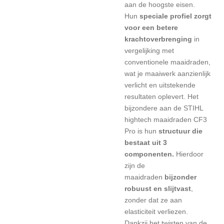
aan de hoogste eisen.
Hun
speciale profiel zorgt
voor een betere
krachtoverbrenging
in
vergelijking met
conventionele maaidraden,
wat je maaiwerk aanzienlijk
verlicht en uitstekende
resultaten oplevert. Het
bijzondere aan de STIHL
hightech maaidraden CF3
Pro is hun
structuur die
bestaat uit 3
componenten.
Hierdoor
zijn de
maaidraden
bijzonder
robuust en slijtvast
,
zonder dat ze aan
elasticiteit verliezen.
Dankzij het twisten van de