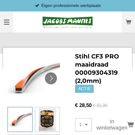
Eigen professionele werkplaats
Ga
direct
naar
de
hoofdinhoud
Stihl CF3 PRO
maaidraad
00009304319
(2,0mm)
ACTIE
€ 28,50
€ 31,30
In
winkelwagen