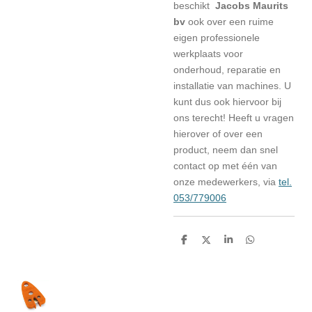
beschikt
Jacobs Maurits
bv
ook over een ruime
eigen professionele
werkplaats voor
onderhoud, reparatie en
installatie van machines. U
kunt dus ook hiervoor bij
ons terecht! Heeft u vragen
hierover of over een
product, neem dan snel
contact op met één van
onze medewerkers, via
tel.
053/779006
D
D
S
D
e
e
h
e
l
e
a
l
e
l
r
e
n
e
n