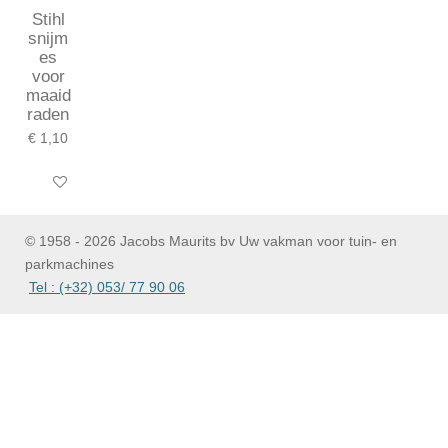
Stihl
snijm
es
voor
maaid
raden
€ 1,10
In winkelwagen
© 1958 - 2026 Jacobs Maurits bv Uw vakman voor tuin- en
parkmachines
Tel : (+32) 053/ 77 90 06