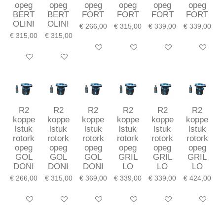
opeg
opeg
opeg
opeg
opeg
opeg
BERT
BERT
FORT
FORT
FORT
FORT
OLINI
OLINI
€ 266,00
€ 315,00
€ 339,00
€ 339,00
€ 315,00
€ 315,00
In winkelwagen
In winkelwagen
In winkelwagen
In winkel
In winkelwagen
In winkelwagen
R2
R2
R2
R2
R2
R2
koppe
koppe
koppe
koppe
koppe
koppe
lstuk
lstuk
lstuk
lstuk
lstuk
lstuk
rotork
rotork
rotork
rotork
rotork
rotork
opeg
opeg
opeg
opeg
opeg
opeg
GOL
GOL
GOL
GRIL
GRIL
GRIL
DONI
DONI
DONI
LO
LO
LO
€ 266,00
€ 315,00
€ 369,00
€ 339,00
€ 339,00
€ 424,00
In winkelwagen
In winkelwagen
In winkelwagen
In winkelwagen
In winkelwagen
In winkel