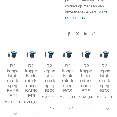
contact op met één van
onze medewerkers, via
tel.
053/779006
D
D
S
D
e
e
h
e
l
e
a
l
e
l
r
e
n
e
n
R2
R2
R2
R2
R2
R2
koppe
koppe
koppe
koppe
koppe
koppe
lstuk
lstuk
lstuk
lstuk
lstuk
lstuk
rotork
rotork
rotork
rotork
rotork
rotork
opeg
opeg
opeg
opeg
opeg
opeg
BARB
BARB
BCS
BCS
BCS
BCS
IERI
IERI
€ 339,00
€ 339,00
€ 327,00
€ 327,00
€ 315,00
€ 266,00
In winkelwagen
In winkelwagen
In winkelwagen
In winkel
In winkelwagen
In winkelwagen