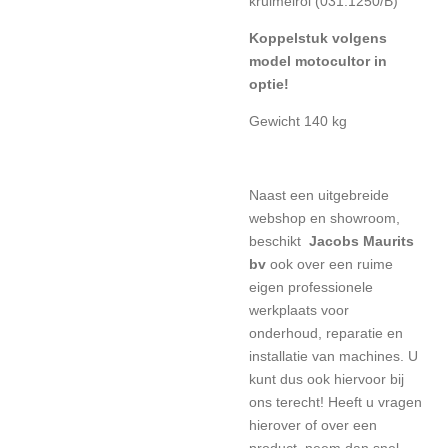
kruimelrol (031.1250/B)
Koppelstuk volgens
model motocultor in
optie!
Gewicht 140 kg
Naast een uitgebreide
webshop en showroom,
beschikt
Jacobs Maurits
bv
ook over een ruime
eigen professionele
werkplaats voor
onderhoud, reparatie en
installatie van machines. U
kunt dus ook hiervoor bij
ons terecht! Heeft u vragen
hierover of over een
product, neem dan snel