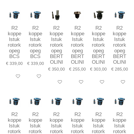
R2
R2
R2
R2
R2
R2
koppe
koppe
koppe
koppe
koppe
koppe
lstuk
lstuk
lstuk
lstuk
lstuk
lstuk
rotork
rotork
rotork
rotork
rotork
rotork
opeg
opeg
opeg
opeg
opeg
opeg
BCS
BCS
BERT
BERT
BERT
BERT
OLINI
OLINI
OLINI
OLINI
€ 339,00
€ 339,00
€ 350,00
€ 255,00
€ 303,00
€ 285,00
In winkelwagen
In winkelwagen
In winkelwagen
In winkelwagen
In winkelwagen
In winkel
R2
R2
R2
R2
R2
R2
koppe
koppe
koppe
koppe
koppe
koppe
lstuk
lstuk
lstuk
lstuk
lstuk
lstuk
rotork
rotork
rotork
rotork
rotork
rotork