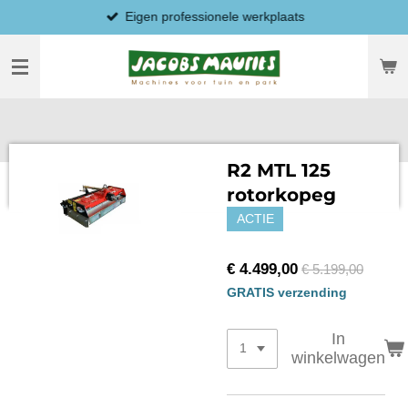
Eigen professionele werkplaats
Ga
direct
naar
de
hoofdinhoud
R2 MTL 125
rotorkopeg
ACTIE
€ 4.499,00
€ 5.199,00
GRATIS verzending
In
winkelwagen