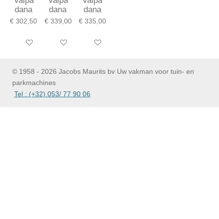
Valpa
Valpa
Valpa
dana
dana
dana
€ 302,50
€ 339,00
€ 335,00
In winkelwagen
In winkelwagen
In winkelwagen
© 1958 - 2026 Jacobs Maurits bv Uw vakman voor tuin- en
parkmachines
Tel : (+32) 053/ 77 90 06