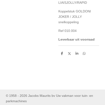
LIAISJOLLY/RAPID
Koppelstuk GOLDONI
JOKER / JOLLY
snelkoppeling
Ref 010.004
Leverbaar uit voorraad
D
D
S
D
e
e
h
e
l
e
a
l
e
l
r
e
n
e
n
© 1958 - 2026 Jacobs Maurits bv Uw vakman voor tuin- en
parkmachines