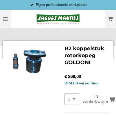
Eigen professionele werkplaats
Ga
direct
naar
de
hoofdinhoud
R2 koppelstuk
rotorkopeg
GOLDONI
€ 369,00
GRATIS verzending
In
winkelwagen