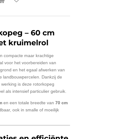
kopeg – 60 cm
t kruimelrol
en compacte maar krachtige
l voor het voorbereiden van
n grond en het egaal afwerken van
ne landbouwpercelen. Dankzij de
te werking is deze rotorkopeg
l als intensief particulier gebruik.
m
en een totale breedte van
70 cm
aar, ook in smalle of moeilijk
ties en efficiënte