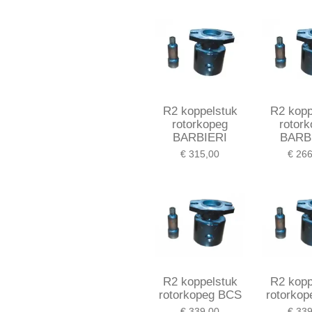
R2 koppelstuk
R2 kopp
rotorkopeg
rotor
BARBIERI
BARB
€ 315,00
€ 266
R2 koppelstuk
R2 kopp
rotorkopeg BCS
rotorko
€ 339,00
€ 339