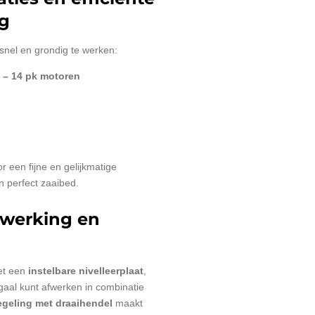
g
nel en grondig te werken:
 – 14 pk motoren
 een fijne en gelijkmatige
n perfect zaaibed.
werking en
met een
instelbare nivelleerplaat
,
gaal kunt afwerken in combinatie
geling met draaihendel
maakt