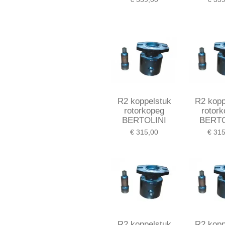
R2 koppelstuk
R2 kopp
rotorkopeg
rotor
BERTOLINI
BERTO
€ 315,00
€ 315
R2 koppelstuk
R2 kopp