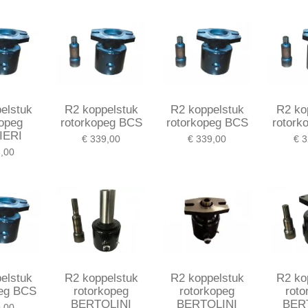
e
l
r
n
e
elstuk
R2 koppelstuk
R2 koppelstuk
R2 ko
kopeg
rotorkopeg BCS
rotorkopeg BCS
rotork
IERI
€ 339,00
€ 339,00
€ 3
,00
elstuk
R2 koppelstuk
R2 koppelstuk
R2 ko
peg BCS
rotorkopeg
rotorkopeg
roto
BERTOLINI
BERTOLINI
BER
,00