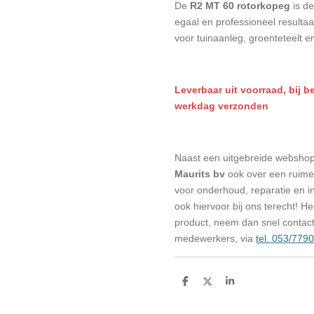
De
R2 MT 60 rotorkopeg
is de
egaal en professioneel resultaa
voor tuinaanleg, groenteteelt 
L
everbaar uit voorraad, bij b
werkdag verzonden
Naast een uitgebreide websho
Maurits bv
ook over een ruime 
voor onderhoud, reparatie en in
ook hiervoor bij ons terecht! H
product, neem dan snel contac
medewerkers, via
tel. 053/779
D
D
S
e
e
h
l
e
a