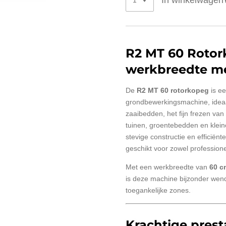
In winkelwagen
R2 MT 60 Rotor
werkbreedte me
De
R2 MT 60 rotorkopeg
is e
grondbewerkingsmachine, ideaa
zaaibedden, het fijn frezen va
tuinen, groentebedden en klei
stevige constructie en efficiën
geschikt voor zowel professionee
Met een werkbreedte van
60 c
is deze machine bijzonder wendb
toegankelijke zones.
Krachtige presta