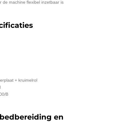
r de machine flexibel inzetbaar is
ificaties
eerplaat + kruimelrol
l
600/B
ibedbereiding en