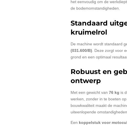
het eenvoudig om de werkdiep
de bodemomstandigheden.
Standaard uitg
kruimelrol
De machine wordt standaard g
(031.600/B)
. Deze zorgt voor e
grond en een optimaal resultaat
Robuust en gebr
ontwerp
Met een gewicht van
76 kg
is d
werken, zonder in te boeten o
bouwkwaliteit maakt de machine 
uiteenlopende omstandigheden
Een
koppelstuk voor motocul