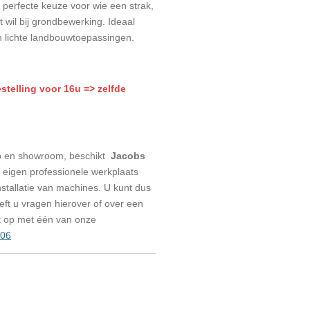
 perfecte keuze voor wie een strak,
t wil bij grondbewerking. Ideaal
en lichte landbouwtoepassingen.
estelling voor 16u => zelfde
p en showroom, beschikt
Jacobs
eigen professionele werkplaats
stallatie van machines. U kunt dus
eeft u vragen hierover of over een
t op met één van onze
006