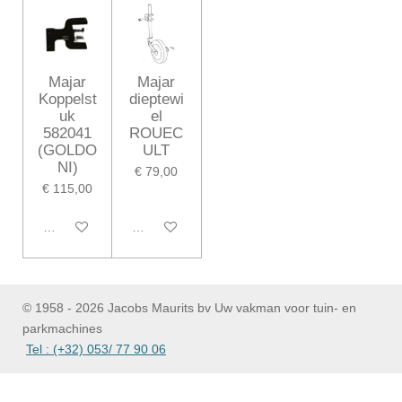
Majar
Majar
Koppelst
dieptewi
uk
el
582041
ROUEC
(GOLDO
ULT
NI)
€ 79,00
€ 115,00
In winkelwagen
In winkelwagen
© 1958 - 2026 Jacobs Maurits bv Uw vakman voor tuin- en
parkmachines
Tel : (+32) 053/ 77 90 06