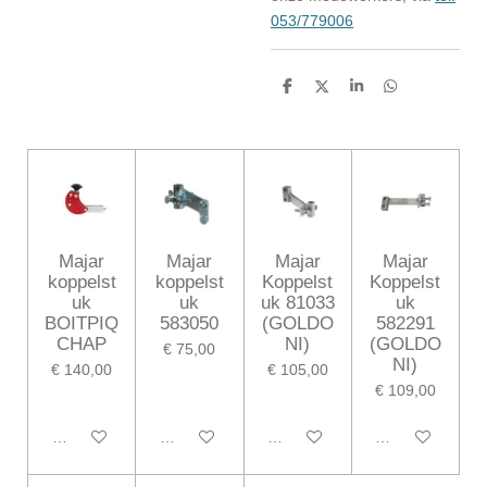
053/779006
D
D
S
D
e
e
h
e
l
e
a
l
e
l
r
e
n
e
n
Majar
Majar
Majar
Majar
koppelst
koppelst
Koppelst
Koppelst
uk
uk
uk 81033
uk
BOITPIQ
583050
(GOLDO
582291
CHAP
NI)
(GOLDO
€ 75,00
NI)
€ 140,00
€ 105,00
€ 109,00
In winkelwagen
In winkelwagen
In winkelwagen
In winkelwagen