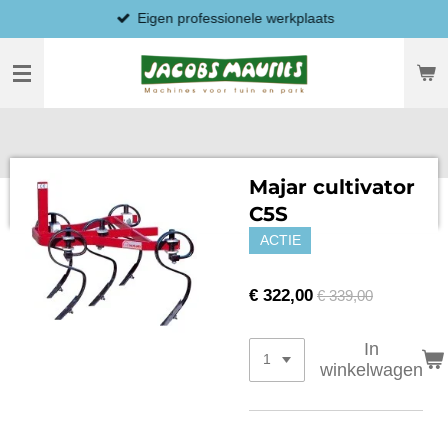
Eigen professionele werkplaats
Ga
direct
naar
de
hoofdinhoud
Majar cultivator
C5S
ACTIE
€ 322,00
€ 339,00
In
winkelwagen