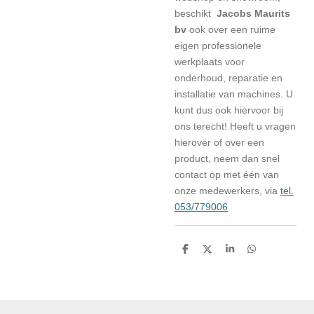
beschikt
Jacobs Maurits
bv
ook over een ruime
eigen professionele
werkplaats voor
onderhoud, reparatie en
installatie van machines. U
kunt dus ook hiervoor bij
ons terecht! Heeft u vragen
hierover of over een
product, neem dan snel
contact op met één van
onze medewerkers, via
tel.
053/779006
D
D
S
D
e
e
h
e
l
e
a
l
e
l
r
e
n
e
n