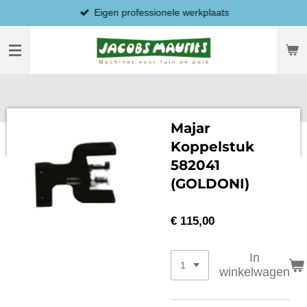
Eigen professionele werkplaats
Ga
direct
naar
de
hoofdinhoud
Majar
Koppelstuk
582041
(GOLDONI)
€ 115,00
In
winkelwagen