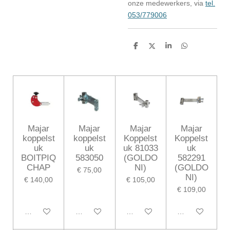
onze medewerkers, via
tel.
053/779006
D
D
S
D
e
e
h
e
l
e
a
l
e
l
r
e
n
e
n
Majar
Majar
Majar
Majar
koppelst
koppelst
Koppelst
Koppelst
uk
uk
uk 81033
uk
BOITPIQ
583050
(GOLDO
582291
CHAP
NI)
(GOLDO
€ 75,00
NI)
€ 140,00
€ 105,00
€ 109,00
In winkelwagen
In winkelwagen
In winkelwagen
In winkelwagen