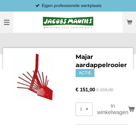
Eigen professionele werkplaats
Ga
direct
naar
de
hoofdinhoud
Majar
aardappelrooier
ACTIE
€ 151,00
€ 159,00
In
winkelwagen