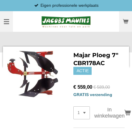
Eigen professionele werkplaats
Ga
direct
naar
de
hoofdinhoud
Majar Ploeg 7"
CBR178AC
ACTIE
€ 559,00
€ 589,00
GRATIS verzending
In
winkelwagen