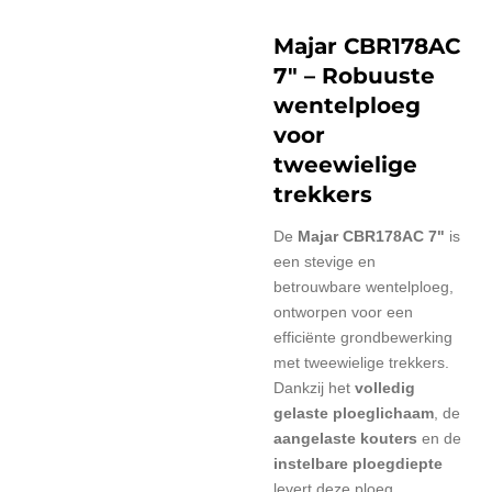
Majar CBR178AC
7" – Robuuste
wentelploeg
voor
tweewielige
trekkers
De
Majar CBR178AC 7"
is
een stevige en
betrouwbare wentelploeg,
ontworpen voor een
efficiënte grondbewerking
met tweewielige trekkers.
Dankzij het
volledig
gelaste ploeglichaam
, de
aangelaste kouters
en de
instelbare ploegdiepte
levert deze ploeg