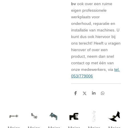
bv
ook over een ruime
eigen professionele
werkplaats voor
onderhoud, reparatie en
installatie van machines. U
kunt dus ook hiervoor bij
ons terecht! Heeft u vragen
hierover of over een
product, neem dan snel
contact op met één van
onze medewerkers, via
tel.
053/779006
D
D
S
D
e
e
h
e
l
e
a
l
e
l
r
e
n
e
n