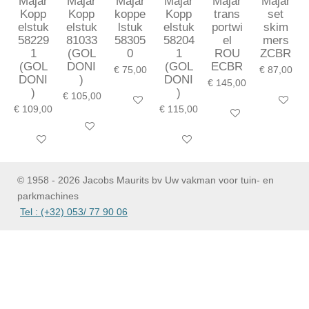
Majar
Majar
Majar
Majar
Majar
Majar
Kopp
Kopp
koppe
Kopp
trans
set
elstuk
elstuk
lstuk
elstuk
portwi
skim
58229
81033
58305
58204
el
mers
1
(GOL
0
1
ROU
ZCBR
(GOL
DONI
(GOL
ECBR
€ 75,00
€ 87,00
DONI
)
DONI
€ 145,00
)
)
€ 105,00
In winkelwagen
In winkel
€ 109,00
€ 115,00
In winkelwagen
In winkelwagen
In winkelwagen
In winkelwagen
© 1958 - 2026 Jacobs Maurits bv Uw vakman voor tuin- en
parkmachines
Tel : (+32) 053/ 77 90 06