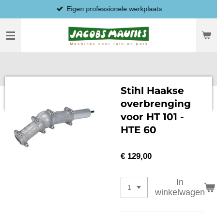
Eigen professionele werkplaats
Ga
direct
naar
de
hoofdinhoud
Stihl Haakse
overbrenging
voor HT 101 -
HTE 60
€ 129,00
In
winkelwagen