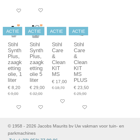
In winkelwagen
In winkelwagen
ACTIE
ACTIE
ACTIE
ACTIE
Stihl
Stihl
Stihl
Stihl
Synth
Synth
Care
Care
Plus,
Plus,
&
&
zaagk
zaagk
Clean
Clean
etting
etting
KIT
KIT
olie, 1
olie 5
MS
MS
liter
liter
PLUS
€ 17,00
€ 8,20
€ 29,00
€ 23,50
€ 18,70
€ 9,00
€ 32,00
€ 25,90
In winkelwagen
In winkelwagen
In winkelwagen
In winkelwagen
© 1958 - 2026 Jacobs Maurits bv Uw vakman voor tuin- en
parkmachines