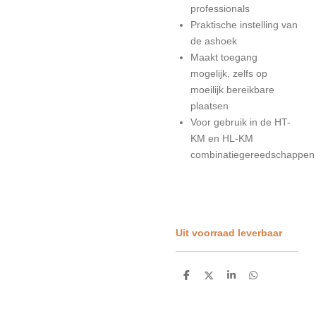
professionals
Praktische instelling van
de ashoek
Maakt toegang
mogelijk, zelfs op
moeilijk bereikbare
plaatsen
Voor gebruik in de HT-
KM en HL-KM
combinatiegereedschappen
Uit voorraad leverbaar
D
D
S
D
e
e
h
e
l
e
a
l
e
l
r
e