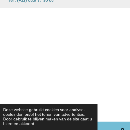
Tel : (+32) 053/ 77 90 06
Deze website gebruikt cookies voor analyse-
doeleinden en/of het tonen van advertenties.
Door gebruik te blijven maken van de site gaat u
hiermee akkoord.