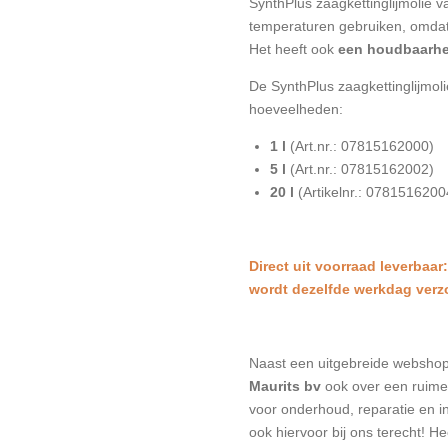
SynthPlus zaagkettinglijmolie v
temperaturen gebruiken, omda
Het heeft ook
een houdbaarhei
De SynthPlus zaagkettinglijmoli
hoeveelheden:
1 l
(Art.nr.: 07815162000)
5 l
(Art.nr.: 07815162002)
20 l
(Artikelnr.: 0781516200
Direct uit voorraad leverbaar
wordt dezelfde werkdag ver
Naast een uitgebreide websho
Maurits bv
ook over een ruime 
voor onderhoud, reparatie en in
ook hiervoor bij ons terecht! H