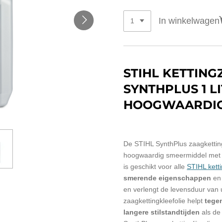
In winkelwagen
STIHL KETTING
SYNTHPLUS 1 LI
HOOGWAARDIGE
De STIHL SynthPlus zaagkettingo
hoogwaardig smeermiddel met 
is
geschikt voor alle
STIHL kett
smerende eigenschappen
en
en verlengt de levensduur van
zaagkettingkleefolie helpt
tegen
langere stilstandtijden
als de