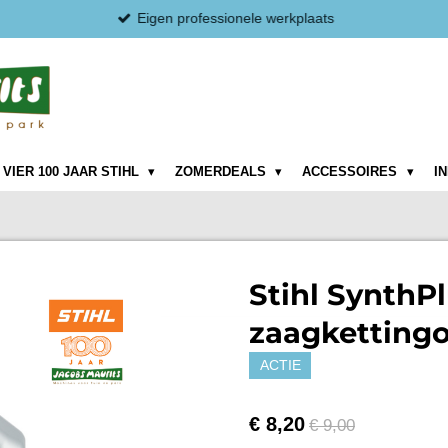
Eigen professionele werkplaats
VIER 100 JAAR STIHL
ZOMERDEALS
ACCESSOIRES
I
Stihl SynthPl
zaagkettingoli
ACTIE
€ 8,20
€ 9,00