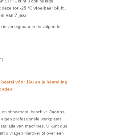
an STIHL kunt u ook bij lage
t deze
tot -25 °C vloeibaar blijft
.
d van 7 jaar
.
e is verkrijgbaar in de volgende
4)
: bestel vóór 16u en je bestelling
zonden
p en showroom, beschikt
Jacobs
eigen professionele werkplaats
stallatie van machines. U kunt dus
eeft u vragen hierover of over een