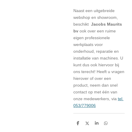
Naast een uitgebreide
webshop en showroom,
beschikt
Jacobs Maurits
bv
ook over een ruime
eigen professionele
werkplaats voor
onderhoud, reparatie en
installatie van machines. U
kunt dus ook hiervoor bij
ons terecht! Heeft u vragen
hierover of over een
product, neem dan snel
contact op met één van
onze medewerkers, via
tel.
053/779006
D
D
S
D
e
e
h
e