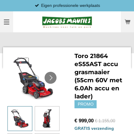
Eigen professionele werkplaats
Ga
direct
naar
de
hoofdinhoud
Toro 21864
eS55AST accu
grasmaaier
(55cm 60V met
6.0Ah accu en
lader)
PROMO
€ 999,00
€ 1.155,00
GRATIS verzending