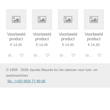
r
n
e
n
Voorbeeld
Voorbeeld
Voorbeeld
Voorbeeld
product
product
product
product
€ 14,45
€ 14,45
€ 14,45
€ 14,45
Uitgeschakeld
Uitgeschakeld
Uitgeschakeld
Uitgeschakeld
© 1958 - 2026 Jacobs Maurits bv Uw vakman voor tuin- en
parkmachines
Tel : (+32) 053/ 77 90 06