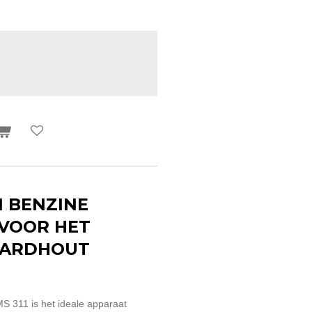
1 BENZINE
VOOR HET
AARDHOUT
S 311 is het ideale apparaat