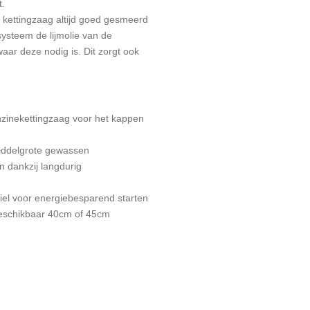
t.
 kettingzaag altijd goed gesmeerd
systeem de lijmolie van de
waar deze nodig is.
Dit zorgt ook
inekettingzaag voor het kappen
middelgrote gewassen
 dankzij langdurig
iel voor energiebesparend starten
beschikbaar 40cm of 45cm