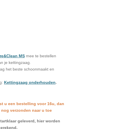
re&Clean MS
mee te bestellen
n je kettingzaag.
aag het beste schoonmaakt en
og:
Kettingzaag onderhouden
.
st u een bestelling voor 16u, dan
 nog verzonden naar u toe
artklaar geleverd, hier worden
gerekend.