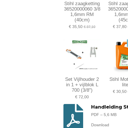
Stihl zaagketting
Stihl zaa
36520000060 3/8
36520000
1,6mm RM
1,6m
(40cm)
(45
€ 35,50
€ 37,80
€ 37,10
Set Vijlhouder 2
Stihl Mo
in 1 + vijlblok L
lit
700 (3/8")
€ 30,50
€ 72,00
Handleiding St
PDF – 5,6 MB
Download