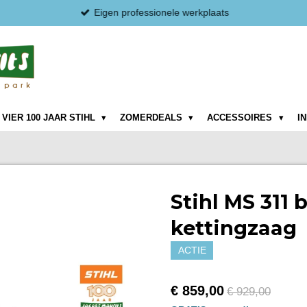
Eigen professionele werkplaats
VIER 100 JAAR STIHL
ZOMERDEALS
ACCESSOIRES
I
Stihl MS 311 
kettingzaag
ACTIE
€ 859,00
€ 929,00