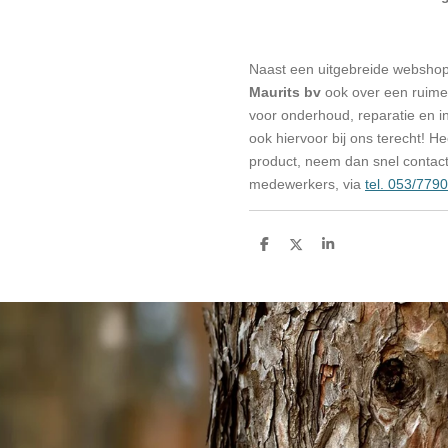
Naast een uitgebreide websho
Maurits bv
ook over een ruime 
voor onderhoud, reparatie en in
ook hiervoor bij ons terecht! H
product, neem dan snel contac
medewerkers, via
tel. 053/779
D
D
S
e
e
h
l
e
a
e
l
r
n
e