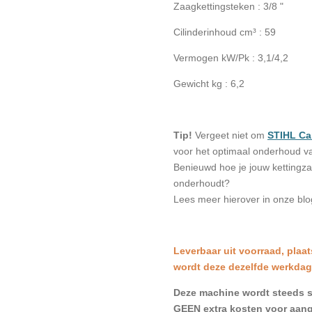
Zaagkettingsteken : 3/8 "
Cilinderinhoud cm³ : 59
Vermogen kW/Pk : 3,1/4,2
Gewicht kg : 6,2
Tip!
Vergeet niet om
STIHL Ca
voor het optimaal onderhoud va
Benieuwd hoe je jouw kettingz
onderhoudt?
Lees meer hierover in onze bl
L
everbaar uit voorraad, plaat
wordt deze dezelfde werkdag
Deze machine wordt steeds st
GEEN extra kosten voor aan