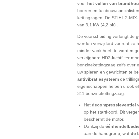
voor
het vellen van brandhou
boeren en tuinbouwspecialisten 
kettingzagen.
De
STIHL 2-MIX-
van 3,1 kW (4,2 pk) .
De voorscheiding verlengt de g
worden verwijderd voordat ze het
minder vaak hoeft te worden ge
verkrijgbare HD2-luchtfilter m
benzinekettingzaag zelfs over 
uw spieren en gewrichten te b
antivibratiesysteem
de trillin
eigenschappen helpen u ook ef
311 benzinekettingzaag:
Het
decompressieventiel
op het startkoord.
Dit verge
beschermt de motor.
Dankzij de
éénhendelbedi
aan de handgreep, wat
de 