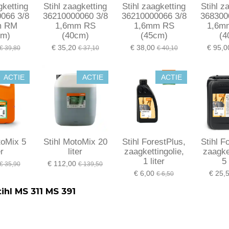
gketting
Stihl zaagketting
Stihl zaagketting
Stihl z
066 3/8
36210000060 3/8
36210000066 3/8
368300
m RM
1,6mm RS
1,6mm RS
1,6m
cm)
(40cm)
(45cm)
(4
€ 35,20
€ 38,00
€ 95,0
€ 39,80
€ 37,10
€ 40,10
ACTIE
ACTIE
ACTIE
toMix 5
Stihl MotoMix 20
Stihl ForestPlus,
Stihl F
er
liter
zaagkettingolie,
zaagket
1 liter
5 
€ 112,00
€ 35,90
€ 139,50
€ 6,00
€ 25,
€ 6,50
ihl MS 311 MS 391