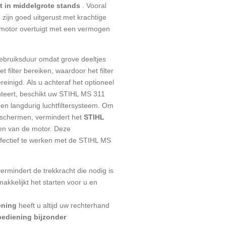
t in middelgrote stands
.
Vooral
zijn goed uitgerust met krachtige
motor
overtuigt met een vermogen
ebruiksduur omdat grove deeltjes
 filter bereiken, waardoor het filter
reinigd.
Als u achteraf het optioneel
onteert, beschikt uw STIHL MS 311
een
langdurig luchtfiltersysteem.
Om
eschermen, vermindert het
STIHL
gen van de motor.
Deze
fectief te werken met de STIHL MS
vermindert de trekkracht die nodig is
makkelijkt het starten voor u en
ening
heeft u altijd uw rechterhand
bediening bijzonder