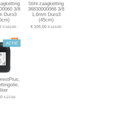
aagketting
Stihl zaagketting
00060 3/8
36830000066 3/8
m Duro3
1,6mm Duro3
0cm)
(45cm)
0
€ 105,00
€ 102,00
€ 113,00
ACTIE
orestPlus,
tingolie,
liter
50
€ 27,50