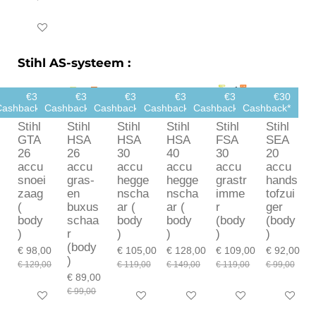
In winkelwagen
Stihl AS-systeem :
€30
€30
€30
€30
€30
€30
Cashback*
Cashback*
Cashback*
Cashback*
Cashback*
Cashback*
Stihl
Stihl
Stihl
Stihl
Stihl
Stihl
GTA
HSA
HSA
HSA
FSA
SEA
26
26
30
40
30
20
accu
accu
accu
accu
accu
accu
snoei
gras-
hegge
hegge
grastr
hands
zaag
en
nscha
nscha
imme
tofzui
(
buxus
ar (
ar (
r
ger
body
schaa
body
body
(body
(body
)
r
)
)
)
)
(body
€ 98,00
€ 105,00
€ 128,00
€ 109,00
€ 92,00
)
€ 129,00
€ 119,00
€ 149,00
€ 119,00
€ 99,00
€ 89,00
€ 99,00
In winkelwagen
In winkelwagen
In winkelwagen
In winkelwagen
In winkel