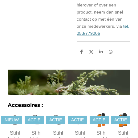
hierover of over een
product, neem dan snel
contact op met één van
onze medewerkers, via
tel.
053/779006
D
D
S
D
e
e
h
e
l
e
a
l
e
l
r
e
n
e
n
Accessoires :
NIEUW
ACTIE
ACTIE
ACTIE
ACTIE
ACTIE
Stihl
Stihl
Stihl
Stihl
Stihl
Stihl