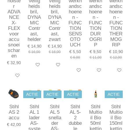
holste
Veilig
veilig
werkh
werkh
werkh
r
heids
heids
andsc
andsc
andsc
ADVA
bril,
bril,
hoene
hoene
hoene
NCE
DYNA
DYNA
n -
n -
n -
X-
MIC
MIC
FUNC
FUNC
FUNC
FLEX
Contr
Contr
TION
TION
TION
voor
ast,
ast,
SENS
DUR
THER
accu
helder
zwart
OTO
OGRI
MOG
snoei
UCH
P
RIP
€ 14,90
€ 14,90
schar
€ 5,50
€ 9,50
€ 10,90
€ 16,00
€ 16,00
en
€ 6,00
€ 11,00
€ 12,00
€ 32,90
In winkelwagen
In winkelwagen
Bekijk details
Bekijk details
Bekijk deta
In winkelwagen
ACTIE
ACTIE
ACTIE
ACTIE
Stihl
Stihl
Stihl
Stihl
Stihl
Stihl
AS 2
AL 1
AL 5
AL 5-
Multio
Multio
accu
lader
snella
2
il Bio
il Bio
AS-
der
dubbe
50ml
150ml
€ 42,00
syste
AS-
le
kettin
kettin