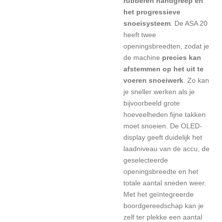
rubberen handgreep en
het progressieve
snoeisysteem
. De ASA 20
heeft twee
openingsbreedten, zodat je
de machine
precies kan
afstemmen op het uit te
voeren snoeiwerk
. Zo kan
je sneller werken als je
bijvoorbeeld grote
hoeveelheden fijne takken
moet snoeien. De OLED-
display geeft duidelijk het
laadniveau van de accu, de
geselecteerde
openingsbreedte en het
totale aantal sneden weer.
Met het geïntegreerde
boordgereedschap kan je
zelf ter plekke een aantal