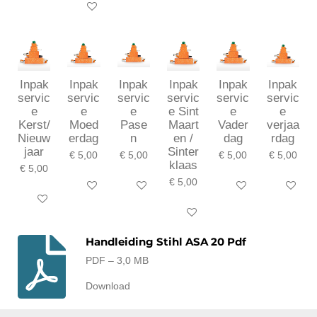
In winkelwagen
Inpak
Inpak
Inpak
Inpak
Inpak
Inpak
servic
servic
servic
servic
servic
servic
e
e
e
e Sint
e
e
Kerst/
Moed
Pase
Maart
Vader
verjaa
Nieuw
erdag
n
en /
dag
rdag
jaar
Sinter
€ 5,00
€ 5,00
€ 5,00
€ 5,00
klaas
€ 5,00
€ 5,00
In winkelwagen
In winkelwagen
In winkelwagen
In winkel
In winkelwagen
In winkelwagen
Handleiding Stihl ASA 20 Pdf
PDF – 3,0 MB
Download