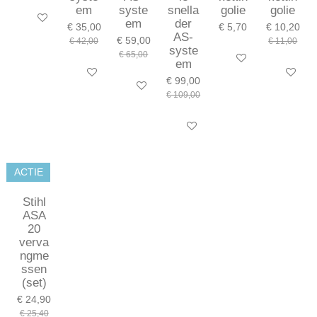
em
syste
snella
golie
golie
In winkelwagen
em
der
€ 35,00
€ 5,70
€ 10,20
AS-
€ 59,00
€ 42,00
€ 11,00
syste
€ 65,00
In winkelwagen
em
In winkelwagen
In winkel
€ 99,00
In winkelwagen
€ 109,00
In winkelwagen
ACTIE
Stihl
ASA
20
verva
ngme
ssen
(set)
€ 24,90
€ 25,40