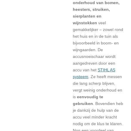
onderhoud van bomen,
heesters, struiken,
sierplanten en
wijnstokken
veel
gemakkelijker – zowel rond
het huis en in de tuin als
bijvoorbeeld in boom- en
wijngaarden. De
accusnoeischaar wordt
aangedreven door een
accu van het
STIHL AS
systeem
. Ze heeft messen
die lang scherp blijven,
vergt weinig onderhoud en
is
eenvoudig te
gebruiken
. Bovendien heb
je dankzij de hulp van de
accu veel minder kracht
nodig om de klus te klaren.
Nog een voordeel van