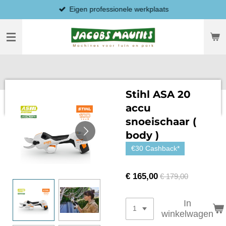
Eigen professionele werkplaats
Ga
direct
naar
de
hoofdinhoud
Stihl ASA 20
accu
snoeischaar (
body )
€30 Cashback*
€ 165,00
€ 179,00
In
winkelwagen