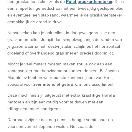
een graskantensteker zoals de
Polet graskantensteker
.
Dit is
een simpel tuingereedschap met een tweezijdig geslepen blad
en eventueel een stap rand, waarmee je de graskantensteker
gemakkelijk de grond in duwt.
Naast steken kan je ook rollen, in dat geval gebruik je een
graskanten roller. Je rijdt dan simpelweg langs de randen van
je gazon waarna het roestvrijstalen schijfmes het horizontaal
groeiend of overhangend gras snel en precies doorsnijdt.
Mocht je veel meters moeten maken zou je ook aan een
kantensnijder met benzinemotor kunnen denken. Bij Jacobs
Maurits bv hebben we robuuste kantensnijders van Eliet,
speciaal voor
zeer intensief gebruik
, in ons assortiment.
Deze machines zijn uitgerust met
extra krachtige Honda
motoren
en zijn eenvoudig voort te duwen met een
trillingsgedempte handgreep.
Daarnaast zijn ze ook nog eens in hoogte verstelbaar en
voorzien van lichtlopende wielen. Net zoals de