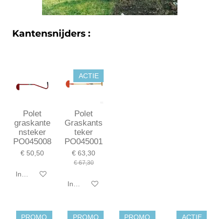
Kantensnijders :
ACTIE
Polet
Polet
graskante
Graskants
nsteker
teker
PO045008
PO045001
€ 50,50
€ 63,30
€ 67,30
In winkelwagen
In winkelwagen
PROMO
PROMO
PROMO
ACTIE