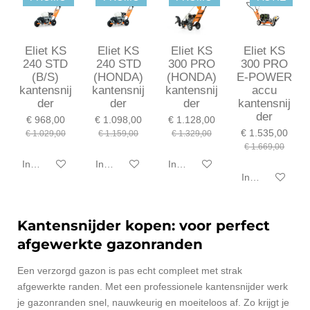
Eliet KS
Eliet KS
Eliet KS
Eliet KS
240 STD
240 STD
300 PRO
300 PRO
(B/S)
(HONDA)
(HONDA)
E-POWER
kantensnij
kantensnij
kantensnij
accu
der
der
der
kantensnij
der
€ 968,00
€ 1.098,00
€ 1.128,00
€ 1.535,00
€ 1.029,00
€ 1.159,00
€ 1.329,00
€ 1.669,00
In winkelwagen
In winkelwagen
In winkelwagen
In winkelwagen
Kantensnijder kopen: voor perfect
afgewerkte gazonranden
Een verzorgd gazon is pas echt compleet met strak
afgewerkte randen. Met een professionele kantensnijder werk
je gazonranden snel, nauwkeurig en moeiteloos af. Zo krijgt je