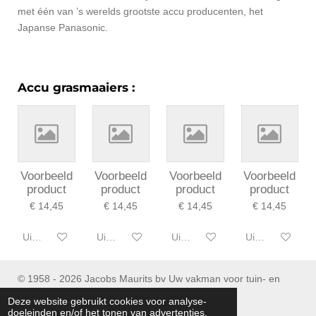
met één van ’s werelds grootste accu producenten, het
Japanse Panasonic.
Accu grasmaaiers :
Voorbeeld
Voorbeeld
Voorbeeld
Voorbeeld
product
product
product
product
€ 14,45
€ 14,45
€ 14,45
€ 14,45
Uitgeschakeld
Uitgeschakeld
Uitgeschakeld
Uitgeschakeld
© 1958 - 2026 Jacobs Maurits bv Uw vakman voor tuin- en
parkmachines
Deze website gebruikt cookies voor analyse-
Tel : (+32) 053/ 77 90 06
doeleinden en/of het tonen van advertenties.