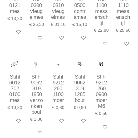
0121
0300
0310
0500
1100
1110
mes
vleug
vleug
contr
mess
mess
elmes
elmes
ames
ensch
ensch
€ 13,30
ijf
ijf
€ 25,30
€ 31,10
€ 15,10
€ 22,80
€ 25,60
In winkelwagen
In winkelwagen
In winkelwagen
In winkelwagen
In winkelwagen
In winkel
Stihl
Stihl
Stihl
Stihl
Stihl
6012
9062
9212
9062
9212
702
319
260
319
260
0100
1850
1100
1285
0900
mes
verzo
moer
bout
moer
nken
M6
€ 10,30
€ 0,60
€ 0,90
bout
€ 0,50
€ 1,00
In winkelwagen
In winkelwagen
In winkelwagen
In winkelwagen
In winkelwagen