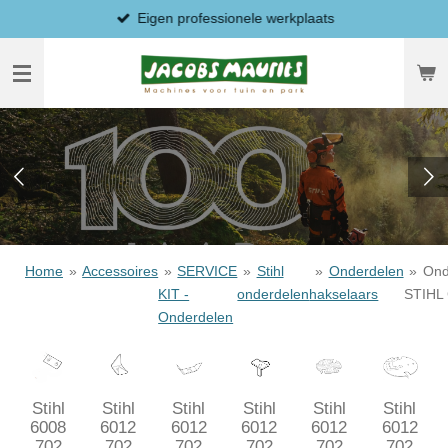
Eigen professionele werkplaats
Ga
direct
naar
de
hoofdinhoud
Home
»
Accessoires
»
SERVICE
»
Stihl
»
Onderdelen
»
Ond
KIT -
onderdelen
hakselaars
STIHL
Onderdelen
Stihl
Stihl
Stihl
Stihl
Stihl
Stihl
6008
6012
6012
6012
6012
6012
702
702
702
702
702
702