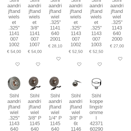
Stihl
Stihl
Stihl
Stihl
Stihl
Stihl
aandri
aandri
aandri
aandri
aandri
aandri
jftand
jftand
jftand
jftand
jftand
jftand
wiels
wiels
wiel
wiels
wiels
wiel
et
et
.325"
et
et
.325"
.325"
3/8"
1141
.325"
.325"
1143
1141
1141
640
1143
1143
640
007
007
2001
007
007
2000
1002
1007
1002
1003
€ 28,10
€ 27,00
€ 54,00
€ 54,00
€ 52,50
€ 52,50
In winkelwagen
In winkel
In winkelwagen
In winkelwagen
In winkelwagen
In winkelwagen
Stihl
Stihl
Stihl
Stihl
Stihl
aandri
aandri
aandri
aandri
koppe
jftand
jftand
jftand
jftand
lingstr
wiel
wiel
wiel
wiel
omme
.325"
3/8" P
1/4" P
3/8" P
l
1143
1145
1145
6t
42371
640
640
640
1146
60290