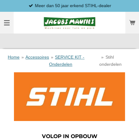
Meer dan 50 jaar erkend STIHL-dealer
Ga
direct
naar
de
hoofdinhoud
Home
»
Accessoires
»
SERVICE KIT -
»
Stihl
Onderdelen
onderdelen
VOLOP IN OPBOUW