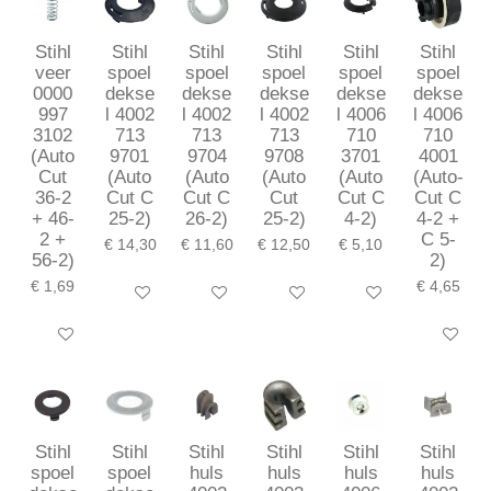
Stihl
Stihl
Stihl
Stihl
Stihl
Stihl
veer
spoel
spoel
spoel
spoel
spoel
0000
dekse
dekse
dekse
dekse
dekse
997
l 4002
l 4002
l 4002
l 4006
l 4006
3102
713
713
713
710
710
(Auto
9701
9704
9708
3701
4001
Cut
(Auto
(Auto
(Auto
(Auto
(Auto-
36-2
Cut C
Cut C
Cut
Cut C
Cut C
+ 46-
25-2)
26-2)
25-2)
4-2)
4-2 +
2 +
C 5-
€ 14,30
€ 11,60
€ 12,50
€ 5,10
56-2)
2)
€ 1,69
€ 4,65
In winkelwagen
In winkelwagen
In winkelwagen
In winkelwagen
In winkelwagen
In winkel
Stihl
Stihl
Stihl
Stihl
Stihl
Stihl
spoel
spoel
huls
huls
huls
huls