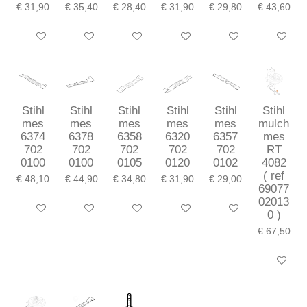
€ 31,90
€ 35,40
€ 28,40
€ 31,90
€ 29,80
€ 43,60
In winkelwagen
In winkelwagen
In winkelwagen
In winkelwagen
In winkelwagen
In winkel
Stihl
Stihl
Stihl
Stihl
Stihl
Stihl
mes
mes
mes
mes
mes
mulch
6374
6378
6358
6320
6357
mes
702
702
702
702
702
RT
0100
0100
0105
0120
0102
4082
( ref
€ 48,10
€ 44,90
€ 34,80
€ 31,90
€ 29,00
69077
02013
In winkelwagen
In winkelwagen
In winkelwagen
In winkelwagen
In winkelwagen
0 )
€ 67,50
In winkel