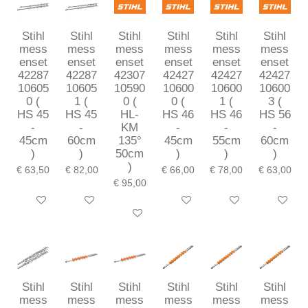
Stihl
Stihl
Stihl
Stihl
Stihl
Stihl
mess
mess
mess
mess
mess
mess
enset
enset
enset
enset
enset
enset
42287
42287
42307
42427
42427
42427
10605
10605
10590
10600
10600
10600
0 (
1 (
0 (
0 (
1 (
3 (
HS 45
HS 45
HL-
HS 46
HS 46
HS 56
-
-
KM
-
-
-
45cm
60cm
135°
45cm
55cm
60cm
)
)
50cm
)
)
)
)
€ 63,50
€ 82,00
€ 66,00
€ 78,00
€ 63,00
€ 95,00
In winkelwagen
In winkelwagen
In winkelwagen
In winkelwagen
In winkel
In winkelwagen
Stihl
Stihl
Stihl
Stihl
Stihl
Stihl
mess
mess
mess
mess
mess
mess