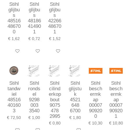
Stihl
Stihl
Stihl
glijbu
glijbu
glijbu
s
s
s
48516
48186
42266
48670
41490
48670
0
1
1
€ 1,62
€ 0,72
€ 1,52
In winkelwagen
In winkelwagen
In winkelwagen
Stihl
Stihl
Stihl
Stihl
Stihl
Stihl
tandw
ronds
cilind
glijstu
besch
besch
iel
el
erkop
k
ermk
ermk
48516
9298
bout
4521
ap
ap
40160
003
9075
648
00007
00007
3
3540
478
6700
90920
90920
2995
0
1
€ 72,50
€ 1,00
€ 1,80
€ 0,80
€ 10,30
€ 10,80