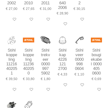
2002
2010
2011
640
2
2006
€ 27,00
€ 27,65
€ 31,00
€ 30,15
€ 28,90
In winkelwagen
In winkelwagen
In winkelwagen
In winkelwagen
In winkelwagen
Stihl
Stihl
Stihl
Stihl
Stihl
Stihl
koppe
koppe
trekv
kap
veer
bougi
ling
ling
eer
4226
0000
ekabe
11216
11236
0000
121
998
l 0000
40205
40205
997
2700
0604
405
1
0
5902
0600
€ 4,33
€ 1,10
€ 39,50
€ 33,80
€ 1,80
€ 0,69
In winkelwagen
In winkelwagen
In winkelwagen
In winkelwagen
In winkelwagen
In winkel