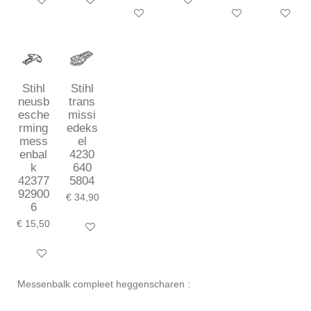
In winkelwagen
In winkelwagen
In winkelwagen
In winkelwagen
In winkelwagen
In winkel
Stihl
Stihl
neusb
trans
esche
missi
rming
edeks
mess
el
enbal
4230
k
640
42377
5804
92900
€ 34,90
6
€ 15,50
In winkelwagen
In winkelwagen
Messenbalk compleet heggenscharen :