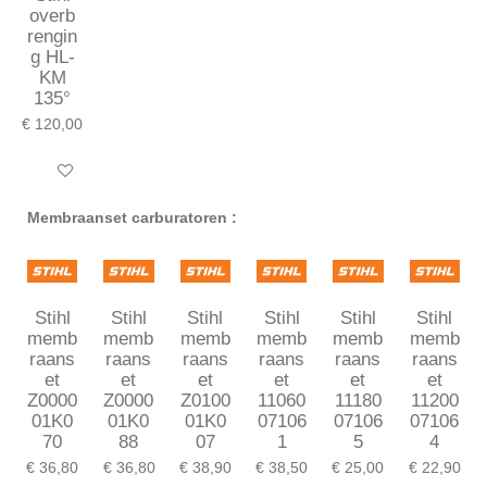
overb
rengin
g HL-
KM
135°
€ 120,00
In winkelwagen
Membraanset carburatoren :
Stihl
Stihl
Stihl
Stihl
Stihl
Stihl
memb
memb
memb
memb
memb
memb
raans
raans
raans
raans
raans
raans
et
et
et
et
et
et
Z0000
Z0000
Z0100
11060
11180
11200
01K0
01K0
01K0
07106
07106
07106
70
88
07
1
5
4
€ 36,80
€ 36,80
€ 38,90
€ 38,50
€ 25,00
€ 22,90