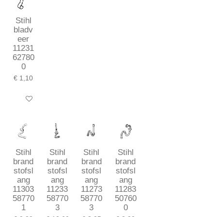
Stihl
bladv
eer
11231
62780
0
€ 1,10
In winkelwagen
Stihl
Stihl
Stihl
Stihl
brand
brand
brand
brand
stofsl
stofsl
stofsl
stofsl
ang
ang
ang
ang
11303
11233
11273
11283
58770
58770
58770
50760
1
3
3
0