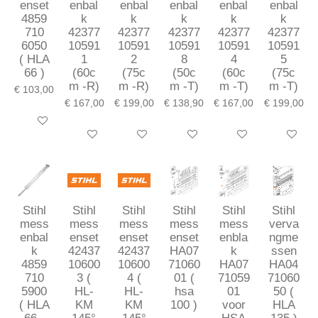
enset
enbal
enbal
enbal
enbal
enbal
4859
k
k
k
k
k
710
42377
42377
42377
42377
42377
6050
10591
10591
10591
10591
10591
( HLA
1
2
8
4
5
66 )
(60c
(75c
(50c
(60c
(75c
m -R)
m -R)
m -T)
m -T)
m -T)
€ 103,00
€ 167,00
€ 199,00
€ 138,90
€ 167,00
€ 199,00
In winkelwagen
In winkelwagen
In winkelwagen
In winkelwagen
In winkelwagen
In winkel
Stihl
Stihl
Stihl
Stihl
Stihl
Stihl
mess
mess
mess
mess
mess
verva
enbal
enset
enset
enset
enbla
ngme
k
42437
42437
HA07
k
ssen
4859
10600
10600
71060
HA07
HA04
710
3 (
4 (
01 (
71059
71060
5900
HL-
HL-
hsa
01
50 (
( HLA
KM
KM
100 )
voor
HLA