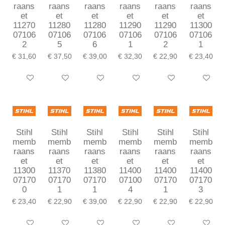
raans
raans
raans
raans
raans
raans
et
et
et
et
et
et
11270
11280
11280
11290
11290
11300
07106
07106
07106
07106
07106
07106
2
5
6
1
2
1
€ 31,60
€ 37,50
€ 39,00
€ 32,30
€ 22,90
€ 23,40
In winkelwagen
In winkelwagen
In winkelwagen
In winkelwagen
In winkelwagen
In winkel
Stihl
Stihl
Stihl
Stihl
Stihl
Stihl
memb
memb
memb
memb
memb
memb
raans
raans
raans
raans
raans
raans
et
et
et
et
et
et
11300
11370
11380
11400
11400
11400
07170
07170
07170
07100
07170
07170
0
1
1
4
1
3
€ 23,40
€ 22,90
€ 39,00
€ 22,90
€ 22,90
€ 22,90
In winkelwagen
In winkelwagen
In winkelwagen
In winkelwagen
In winkelwagen
In winkel