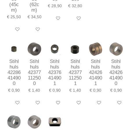
(45c
(62c
€ 28,90
€ 32,80
m)
m)
€ 25,50
€ 34,50
In winkelwagen
In winkelwagen
In winkelwagen
In winkelwagen
Stihl
Stihl
Stihl
Stihl
Stihl
Stihl
huls
huls
huls
huls
huls
huls
42286
42377
42376
42377
42426
42426
41490
11250
41490
11250
41490
41490
0
0
1
1
1
0
€ 0,90
€ 1,40
€ 0,90
€ 1,40
€ 0,90
€ 0,90
In winkelwagen
In winkelwagen
In winkelwagen
In winkelwagen
In winkelwagen
In winkel