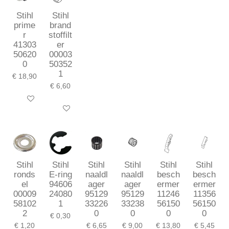
Stihl
Stihl
prime
brand
r
stoffilt
41303
er
50620
00003
0
50352
1
€ 18,90
€ 6,60
In winkelwagen
In winkelwagen
Stihl
Stihl
Stihl
Stihl
Stihl
Stihl
ronds
E-ring
naaldl
naaldl
besch
besch
el
94606
ager
ager
ermer
ermer
00009
24080
95129
95129
11246
11356
58102
1
33226
33238
56150
56150
2
0
0
0
0
€ 0,30
€ 1,20
€ 6,65
€ 9,00
€ 13,80
€ 5,45