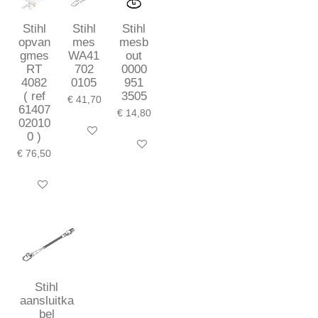
Stihl
Stihl
Stihl
opvan
mes
mesb
gmes
WA41
out
RT
702
0000
4082
0105
951
( ref
3505
€ 41,70
61407
€ 14,80
02010
In winkelwagen
0 )
In winkelwagen
€ 76,50
In winkelwagen
Stihl
aansluitka
bel