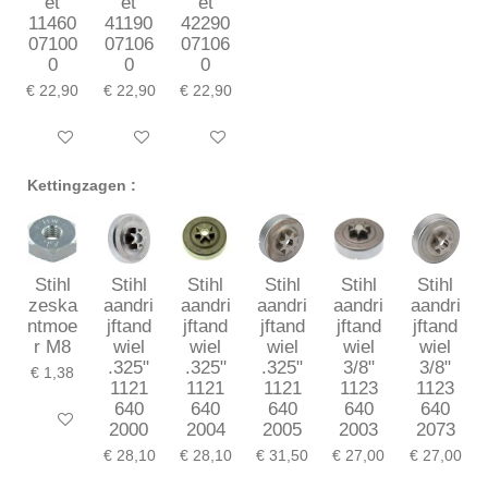
et
et
et
11460
41190
42290
07100
07106
07106
0
0
0
€ 22,90
€ 22,90
€ 22,90
In winkelwagen
In winkelwagen
In winkelwagen
Kettingzagen :
Stihl
Stihl
Stihl
Stihl
Stihl
Stihl
zeska
aandri
aandri
aandri
aandri
aandri
ntmoe
jftand
jftand
jftand
jftand
jftand
r M8
wiel
wiel
wiel
wiel
wiel
.325"
.325"
.325"
3/8"
3/8"
€ 1,38
1121
1121
1121
1123
1123
640
640
640
640
640
In winkelwagen
2000
2004
2005
2003
2073
€ 28,10
€ 28,10
€ 31,50
€ 27,00
€ 27,00