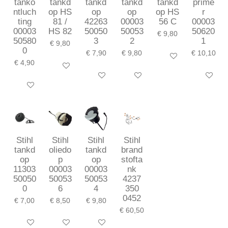
tanko
tankd
tankd
tankd
tankd
prime
ntluch
op HS
op
op
op HS
r
ting
81 /
42263
00003
56 C
00003
00003
HS 82
50050
50053
50620
€ 9,80
50580
3
2
1
€ 9,80
0
€ 7,90
€ 9,80
€ 10,10
In winkelwagen
€ 4,90
In winkelwagen
In winkelwagen
In winkelwagen
In winkel
In winkelwagen
Stihl
Stihl
Stihl
Stihl
tankd
oliedo
tankd
brand
op
p
op
stofta
11303
00003
00003
nk
50050
50053
50053
4237
0
6
4
350
0452
€ 7,00
€ 8,50
€ 9,80
€ 60,50
In winkelwagen
In winkelwagen
In winkelwagen