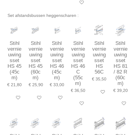
In winkelwagen
Set afstandsbussen heggenscharen :
Stihl
Stihl
Stihl
Stihl
Stihl
Stihl
vernie
vernie
vernie
vernie
vernie
vernie
uwing
uwing
uwing
uwing
uwing
uwing
sset
sset
sset
sset
sset
sset
HS 45
HS 45
HS 46
HS 46
HS
HS 81
(45c
(60c
(45c
C
56C
/ 82 R
m)
m)
m)
(55c
(60c
€ 35,50
m)
m)
€ 21,80
€ 25,90
€ 33,00
€ 36,50
€ 39,20
In winkelwagen
In winkelwagen
In winkelwagen
In winkelwagen
In winkelwagen
In winkel