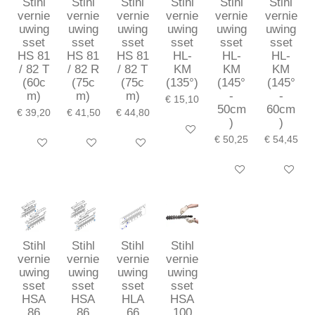
Stihl
Stihl
Stihl
Stihl
Stihl
Stihl
vernie
vernie
vernie
vernie
vernie
vernie
uwing
uwing
uwing
uwing
uwing
uwing
sset
sset
sset
sset
sset
sset
HS 81
HS 81
HS 81
HL-
HL-
HL-
/ 82 T
/ 82 R
/ 82 T
KM
KM
KM
(60c
(75c
(75c
(135°)
(145°
(145°
m)
m)
m)
-
-
€ 15,10
50cm
60cm
€ 39,20
€ 41,50
€ 44,80
)
)
In winkelwagen
€ 50,25
€ 54,45
In winkelwagen
In winkelwagen
In winkelwagen
In winkelwagen
In winkel
Stihl
Stihl
Stihl
Stihl
vernie
vernie
vernie
vernie
uwing
uwing
uwing
uwing
sset
sset
sset
sset
HSA
HSA
HLA
HSA
86
86
66
100