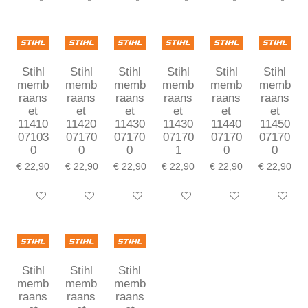
Stihl
Stihl
Stihl
Stihl
Stihl
Stihl
memb
memb
memb
memb
memb
memb
raans
raans
raans
raans
raans
raans
et
et
et
et
et
et
11410
11420
11430
11430
11440
11450
07103
07170
07170
07170
07170
07170
0
0
0
1
0
0
€ 22,90
€ 22,90
€ 22,90
€ 22,90
€ 22,90
€ 22,90
In winkelwagen
In winkelwagen
In winkelwagen
In winkelwagen
In winkelwagen
In winkel
Stihl
Stihl
Stihl
memb
memb
memb
raans
raans
raans