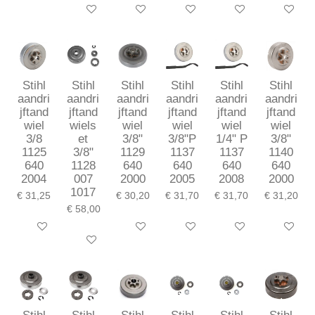
In winkelwagen
In winkelwagen
In winkelwagen
In winkelwagen
In winkel
Stihl
Stihl
Stihl
Stihl
Stihl
Stihl
aandri
aandri
aandri
aandri
aandri
aandri
jftand
jftand
jftand
jftand
jftand
jftand
wiel
wiels
wiel
wiel
wiel
wiel
3/8
et
3/8"
3/8"P
1/4" P
3/8"
1125
3/8"
1129
1137
1137
1140
640
1128
640
640
640
640
2004
007
2000
2005
2008
2000
1017
€ 31,25
€ 30,20
€ 31,70
€ 31,70
€ 31,20
€ 58,00
In winkelwagen
In winkelwagen
In winkelwagen
In winkelwagen
In winkel
In winkelwagen