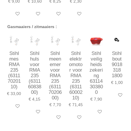
€ 9,00
€ 10,60
€ 8,25
€ 2,30
In winkelwagen
In winkelwagen
In winkelwagen
In winkelwagen
Gasmaaiers / zitmaaiers :
Stihl
Stihl
Stihl
Stihl
Stihl
Stihl
mes
huls
meen
elektr
veilig
bout
RMA
voor
emer
omoto
heids
9018
235
RMA
voor
r voor
zekeri
318
(6311
235
RMA
RMA
ng
1800
70201
(6311
235
235
63114
€ 1,00
10)
60838
(6311
(6311
30380
00)
70206
60002
0
€ 33,00
In winkel
00)
10)
€ 4,15
€ 7,90
€ 7,70
€ 71,45
In winkelwagen
In winkelwagen
In winkelwagen
In winkelwagen
In winkelwagen