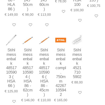
66 -
145°
145°
HSA
135 )
€ 78,00
HLA
50cm
60cm
100
€ 100,75
86 )
)
)
€ 100,00
In winkelwagen
€ 149,00
€ 98,00
€ 113,00
In winkel
In winkelwagen
In winkelwagen
In winkelwagen
In winkelwagen
Stihl
Stihl
Stihl
Stihl
Stihl
mess
mess
mess
mess
mess
enbal
enbal
enbal
enbal
enbal
k
k
k
k
k
48517
48517
48517
compl
4521
10590
10590
10590
.
710
3 (
4 (
6 (
750m
5902
HSA
HSA
HSA
m
€ 88,00
66 )
86 -
86 -
42267
62cm
45cm
10594
€ 125,00
In winkelwagen
)
)
2
€ 146,00
€ 110,00
€ 165,00
In winkelwagen