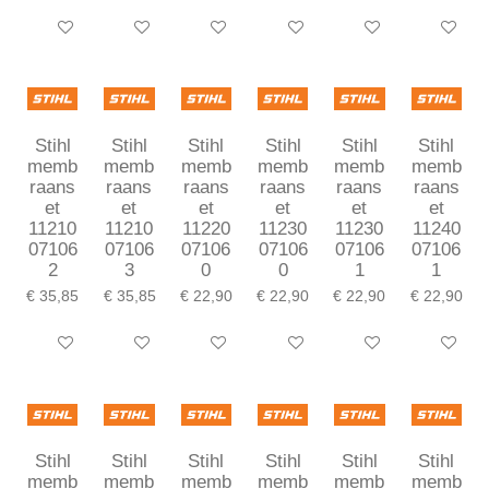
In winkelwagen
In winkelwagen
In winkelwagen
In winkelwagen
In winkelwagen
In winkel
Stihl
Stihl
Stihl
Stihl
Stihl
Stihl
memb
memb
memb
memb
memb
memb
raans
raans
raans
raans
raans
raans
et
et
et
et
et
et
11210
11210
11220
11230
11230
11240
07106
07106
07106
07106
07106
07106
2
3
0
0
1
1
€ 35,85
€ 35,85
€ 22,90
€ 22,90
€ 22,90
€ 22,90
In winkelwagen
In winkelwagen
In winkelwagen
In winkelwagen
In winkelwagen
In winkel
Stihl
Stihl
Stihl
Stihl
Stihl
Stihl
memb
memb
memb
memb
memb
memb