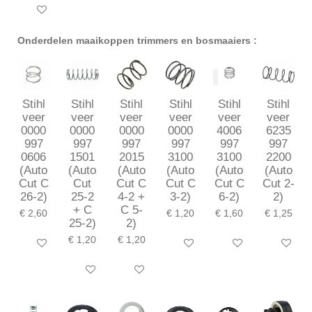
In winkelwagen
Onderdelen maaikoppen trimmers en bosmaaiers :
Stihl
Stihl
Stihl
Stihl
Stihl
Stihl
veer
veer
veer
veer
veer
veer
0000
0000
0000
0000
4006
6235
997
997
997
997
997
997
0606
1501
2015
3100
3100
2200
(Auto
(Auto
(Auto
(Auto
(Auto
(Auto
Cut C
Cut
Cut C
Cut C
Cut C
Cut 2-
26-2)
25-2
4-2 +
3-2)
6-2)
2)
+ C
C 5-
€ 2,60
€ 1,20
€ 1,60
€ 1,25
25-2)
2)
€ 1,20
€ 1,20
In winkelwagen
In winkelwagen
In winkelwagen
In winkel
In winkelwagen
In winkelwagen