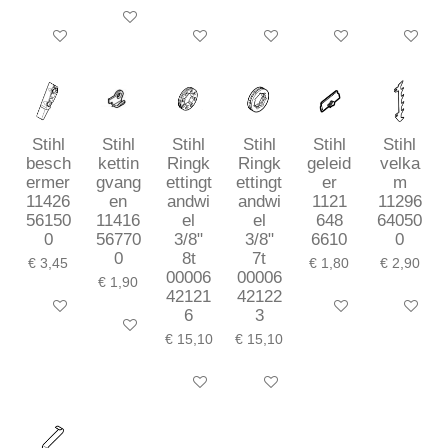
In winkelwagen
In winkelwagen
In winkelwagen
In winkelwagen
In winkelwagen
In winkel
Stihl
Stihl
Stihl
Stihl
Stihl
Stihl
besch
kettin
Ringk
Ringk
geleid
velka
ermer
gvang
ettingt
ettingt
er
m
11426
en
andwi
andwi
1121
11296
56150
11416
el
el
648
64050
0
56770
3/8"
3/8"
6610
0
0
8t
7t
€ 3,45
€ 1,80
€ 2,90
00006
00006
€ 1,90
42121
42122
In winkelwagen
In winkelwagen
In winkel
6
3
In winkelwagen
€ 15,10
€ 15,10
In winkelwagen
In winkelwagen