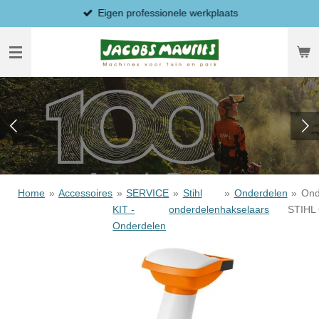
Eigen professionele werkplaats
Ga
direct
naar
de
hoofdinhoud
Home
»
Accessoires
»
SERVICE
»
Stihl
»
Onderdelen
»
Ond
KIT -
onderdelen
hakselaars
STIHL
Onderdelen