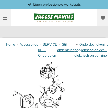
Eigen professionele werkplaats
Ga
direct
naar
de
hoofdinhoud
Home
»
Accessoires
»
SERVICE
»
Stihl
»
Onderdeeltekenin
KIT -
onderdelen
heggenscharen Accu,
Onderdelen
elektrisch en benzine