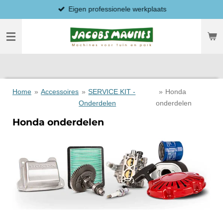
Eigen professionele werkplaats
Ga
direct
naar
de
hoofdinhoud
Home
»
Accessoires
»
SERVICE KIT -
»
Honda
Onderdelen
onderdelen
Honda onderdelen