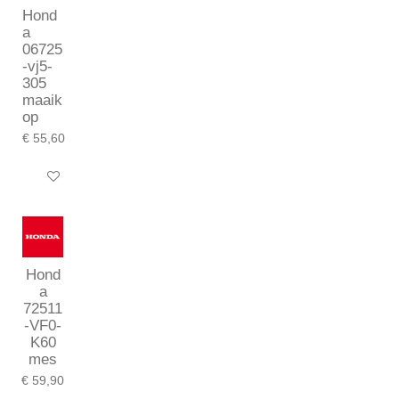
Hond
a
06725
-vj5-
305
maaik
op
€ 55,60
In winkelwagen
Hond
a
72511
-VF0-
K60
mes
€ 59,90