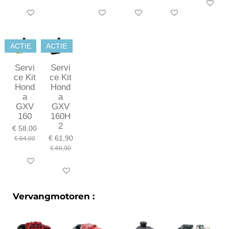
In winkel
In winkelwagen
In winkelwagen
In winkelwagen
In winkelwagen
ACTIE
ACTIE
Servi
Servi
ce Kit
ce Kit
Hond
Hond
a
a
GXV
GXV
160
160H
2
€ 58,00
€ 61,90
€ 64,00
€ 66,90
In winkelwagen
In winkelwagen
Vervangmotoren :