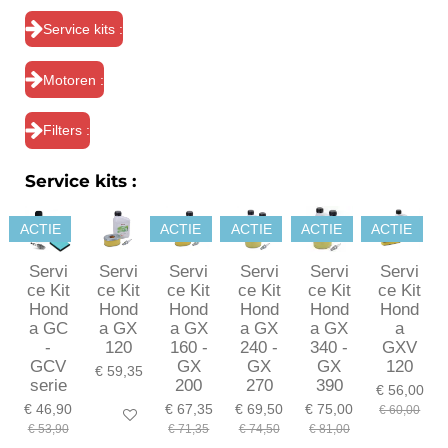
Service kits :
Motoren :
Filters :
Service kits :
ACTIE
ACTIE
ACTIE
ACTIE
ACTIE
Servi
Servi
Servi
Servi
Servi
Servi
ce Kit
ce Kit
ce Kit
ce Kit
ce Kit
ce Kit
Hond
Hond
Hond
Hond
Hond
Hond
a GC
a GX
a GX
a GX
a GX
a
-
120
160 -
240 -
340 -
GXV
GCV
GX
GX
GX
120
€ 59,35
serie
200
270
390
€ 56,00
€ 46,90
€ 67,35
€ 69,50
€ 75,00
€ 60,00
In winkelwagen
€ 53,90
€ 71,35
€ 74,50
€ 81,00