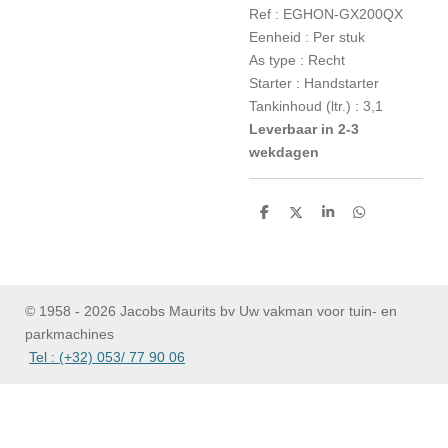
Ref : EG
HON-GX200QX
Eenheid :
Per stuk
As type :
Recht
Starter : H
andstarter
Tankinhoud (ltr.) :
3,1
Leverbaar in 2-3
wekdagen
D
D
S
D
e
e
h
e
l
e
a
l
e
l
r
e
n
e
n
© 1958 - 2026 Jacobs Maurits bv Uw vakman voor tuin- en
parkmachines
Tel : (+32) 053/ 77 90 06