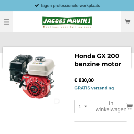
Eigen professionele werkplaats
Ga
direct
naar
de
hoofdinhoud
Honda GX 200
benzine motor
€ 830,00
GRATIS verzending
In
winkelwagen