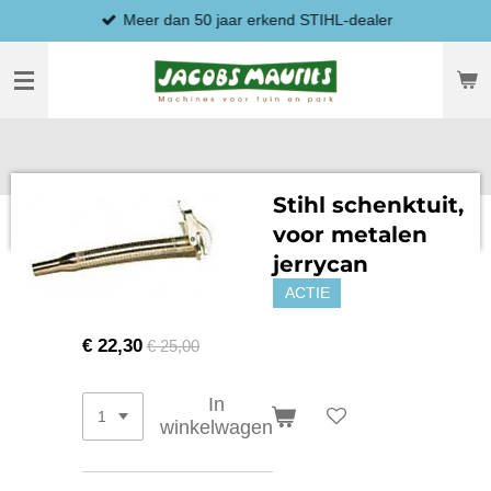
Meer dan 50 jaar erkend STIHL-dealer
Ga
direct
naar
de
hoofdinhoud
Stihl schenktuit,
voor metalen
jerrycan
ACTIE
€ 22,30
€ 25,00
In
winkelwagen