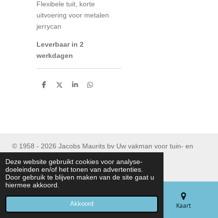
Flexibele tuit, korte
uitvoering voor metalen
jerrycan
Leverbaar in 2
werkdagen
D
D
S
D
e
e
h
e
l
e
a
l
e
l
r
e
n
e
n
© 1958 - 2026 Jacobs Maurits bv Uw vakman voor tuin- en
parkmachines
Deze website gebruikt cookies voor analyse-
Tel : (+32) 053/ 77 90 06
doeleinden en/of het tonen van advertenties.
Door gebruik te blijven maken van de site gaat u
hiermee akkoord.
Akkoord
E-mailadres
Telefoonnummer
Kaart