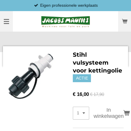
Eigen professionele werkplaats
Ga
direct
naar
de
hoofdinhoud
Stihl
vulsysteem
voor kettingolie
ACTIE
€ 16,00
€ 17,90
In
winkelwagen