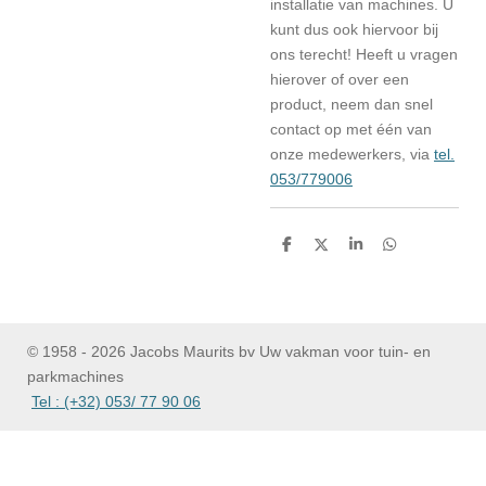
installatie van machines. U
kunt dus ook hiervoor bij
ons terecht! Heeft u vragen
hierover of over een
product, neem dan snel
contact op met één van
onze medewerkers, via
tel.
053/779006
D
D
S
D
e
e
h
e
l
e
a
l
e
l
r
e
n
e
n
© 1958 - 2026 Jacobs Maurits bv Uw vakman voor tuin- en
parkmachines
Tel : (+32) 053/ 77 90 06